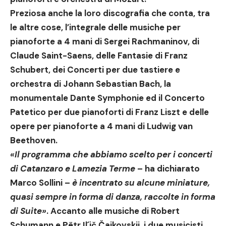
Preziosa anche la loro discografia che conta, tra
le altre cose, l’integrale delle musiche per
pianoforte a 4 mani di Sergei Rachmaninov, di
Claude Saint-Saens, delle Fantasie di Franz
Schubert, dei Concerti per due tastiere e
orchestra di Johann Sebastian Bach, la
monumentale Dante Symphonie ed il Concerto
Patetico per due pianoforti di Franz Liszt e delle
opere per pianoforte a 4 mani di Ludwig van
Beethoven.
«
Il programma che abbiamo scelto per i concerti
di Catanzaro e Lamezia Terme
– ha dichiarato
Marco Sollini –
è incentrato su alcune miniature,
quasi sempre in forma di danza, raccolte in forma
di Suite
»
. Accanto alle musiche di
Robert
Schumann
e
Pëtr Il´ič Čajkovskij
, i due musicisti