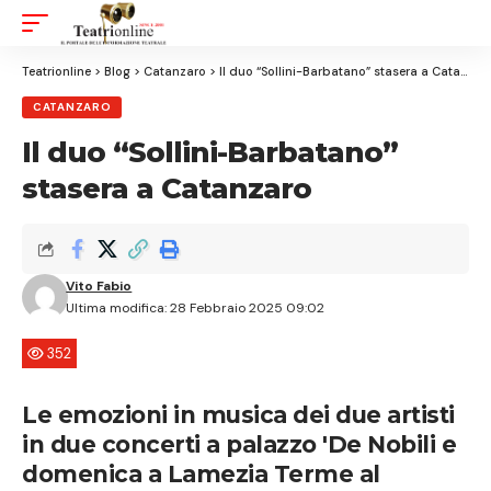
Aa
Font
Resizer
Teatrionline
>
Blog
>
Catanzaro
>
Il duo “Sollini-Barbatano” stasera a Catanzaro
CATANZARO
Il duo “Sollini-Barbatano”
stasera a Catanzaro
Vito Fabio
Ultima modifica: 28 Febbraio 2025 09:02
352
Le emozioni in musica dei due artisti
in due concerti a palazzo 'De Nobili e
domenica a Lamezia Terme al