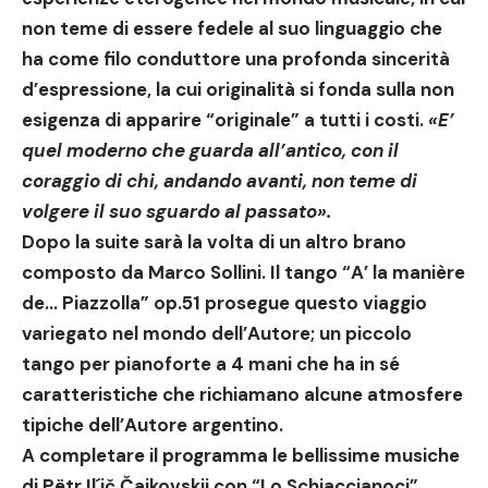
non teme di essere fedele al suo linguaggio che
ha come filo conduttore una profonda sincerità
d’espressione, la cui originalità si fonda sulla non
esigenza di apparire “originale” a tutti i costi.
«
E’
quel moderno che guarda all’antico, con il
coraggio di chi, andando avanti, non teme di
volgere il suo sguardo al passato
».
Dopo la suite sarà la volta di un altro brano
composto da
Marco Sollini
. Il tango “A’ la manière
de… Piazzolla” op.51 prosegue questo viaggio
variegato nel mondo dell’Autore; un piccolo
tango per pianoforte a 4 mani che ha in sé
caratteristiche che richiamano alcune atmosfere
tipiche dell’Autore argentino.
A completare il programma le bellissime musiche
di
Pëtr Il´ič Čajkovskij
con “Lo Schiaccianoci”,