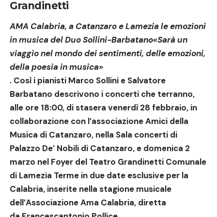
Grandinetti
AMA Calabria, a Catanzaro e Lamezia le emozioni
in musica del Duo Sollini-Barbatano
«Sarà u
n
viaggio nel mondo dei sentimenti, delle emozioni,
della poesia in musica
»
. Così i pianisti
Marco Sollini
e
Salvatore
Barbatano
descrivono i concerti che terranno,
alle
ore 18:00
, di stasera
venerdì 28 febbraio
,
in
collaborazione con l’associazione
Amici della
Musica di Catanzaro
, nella
Sala concerti di
Palazzo De’ Nobili di Catanzaro
, e
domenica 2
marzo
nel
Foyer del Teatro Grandinetti Comunale
di Lamezia Terme
in due
date esclusive
per la
Calabria
, inserite nella stagione musicale
dell’Associazione
Ama Calabria
, diretta
da
Francescantonio Pollice
.