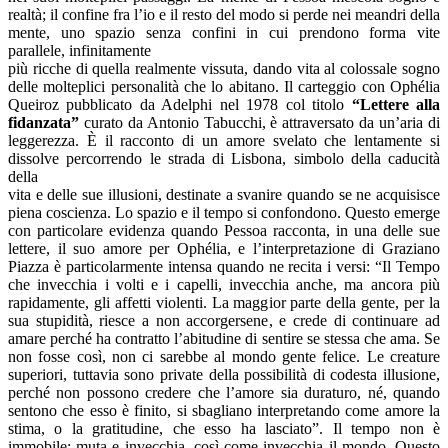
realtà; il confine fra l’io e il resto del modo si perde nei meandri della
mente, uno spazio senza confini in cui prendono forma vite
parallele, infinitamente
più ricche di quella realmente vissuta, dando vita al colossale sogno
delle molteplici personalità che lo abitano. Il carteggio con Ophélia
Queiroz pubblicato da Adelphi nel 1978 col titolo
“Lettere alla
fidanzata”
curato da Antonio Tabucchi, è attraversato da un’aria di
leggerezza. È il racconto di un amore svelato che lentamente si
dissolve percorrendo le strada di Lisbona, simbolo della caducità
della
vita e delle sue illusioni, destinate a svanire quando se ne acquisisce
piena coscienza. Lo spazio e il tempo si confondono. Questo emerge
con particolare evidenza quando Pessoa racconta, in una delle sue
lettere, il suo amore per Ophélia, e l’interpretazione di Graziano
Piazza è particolarmente intensa quando ne recita i versi: “Il Tempo
che invecchia i volti e i capelli, invecchia anche, ma ancora più
rapidamente, gli affetti violenti. La maggior parte della gente, per la
sua stupidità, riesce a non accorgersene, e crede di continuare ad
amare perché ha contratto l’abitudine di sentire se stessa che ama. Se
non fosse così, non ci sarebbe al mondo gente felice. Le creature
superiori, tuttavia sono private della possibilità di codesta illusione,
perché non possono credere che l’amore sia duraturo, né, quando
sentono che esso è finito, si sbagliano interpretando come amore la
stima, o la gratitudine, che esso ha lasciato”. Il tempo non è
immobile: muta e invecchia, così come invecchia il mondo. Questo