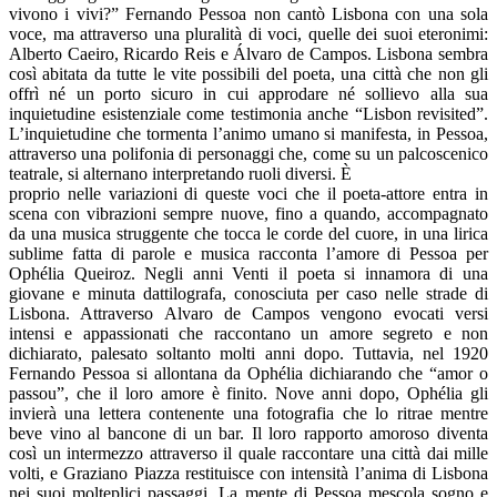
vivono i vivi?” Fernando Pessoa non cantò Lisbona con una sola
voce, ma attraverso una pluralità di voci, quelle dei suoi eteronimi:
Alberto Caeiro, Ricardo Reis e Álvaro de Campos. Lisbona sembra
così abitata da tutte le vite possibili del poeta, una città che non gli
offrì né un porto sicuro in cui approdare né sollievo alla sua
inquietudine esistenziale come testimonia anche “Lisbon revisited”.
L’inquietudine che tormenta l’animo umano si manifesta, in Pessoa,
attraverso una polifonia di personaggi che, come su un palcoscenico
teatrale, si alternano interpretando ruoli diversi. È
proprio nelle variazioni di queste voci che il poeta-attore entra in
scena con vibrazioni sempre nuove, fino a quando, accompagnato
da una musica struggente che tocca le corde del cuore, in una lirica
sublime fatta di parole e musica racconta l’amore di Pessoa per
Ophélia Queiroz. Negli anni Venti il poeta si innamora di una
giovane e minuta dattilografa, conosciuta per caso nelle strade di
Lisbona. Attraverso Alvaro de Campos vengono evocati versi
intensi e appassionati che raccontano un amore segreto e non
dichiarato, palesato soltanto molti anni dopo. Tuttavia, nel 1920
Fernando Pessoa si allontana da Ophélia dichiarando che “amor o
passou”, che il loro amore è finito. Nove anni dopo, Ophélia gli
invierà una lettera contenente una fotografia che lo ritrae mentre
beve vino al bancone di un bar. Il loro rapporto amoroso diventa
così un intermezzo attraverso il quale raccontare una città dai mille
volti, e Graziano Piazza restituisce con intensità l’anima di Lisbona
nei suoi molteplici passaggi. La mente di Pessoa mescola sogno e