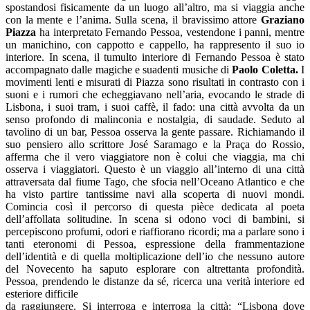
spostandosi fisicamente da un luogo all’altro, ma si viaggia anche
con la mente e l’anima. Sulla scena, il bravissimo attore
Graziano
Piazza
ha interpretato Fernando Pessoa, vestendone i panni, mentre
un manichino, con cappotto e cappello, ha rappresento il suo io
interiore. In scena, il tumulto interiore di Fernando Pessoa è stato
accompagnato dalle magiche e suadenti musiche di
Paolo Coletta.
I
movimenti lenti e misurati di Piazza sono risultati in contrasto con i
suoni e i rumori che echeggiavano nell’aria, evocando le strade di
Lisbona, i suoi tram, i suoi caffè, il fado: una città avvolta da un
senso profondo di malinconia e nostalgia, di saudade. Seduto al
tavolino di un bar, Pessoa osserva la gente passare. Richiamando il
suo pensiero allo scrittore José Saramago e la Praça do Rossio,
afferma che il vero viaggiatore non è colui che viaggia, ma chi
osserva i viaggiatori. Questo è un viaggio all’interno di una città
attraversata dal fiume Tago, che sfocia nell’Oceano Atlantico e che
ha visto partire tantissime navi alla scoperta di nuovi mondi.
Comincia così il percorso di questa pièce dedicata al poeta
dell’affollata solitudine. In scena si odono voci di bambini, si
percepiscono profumi, odori e riaffiorano ricordi; ma a parlare sono i
tanti eteronomi di Pessoa, espressione della frammentazione
dell’identità e di quella moltiplicazione dell’io che nessuno autore
del Novecento ha saputo esplorare con altrettanta profondità.
Pessoa, prendendo le distanze da sé, ricerca una verità interiore ed
esteriore difficile
da raggiungere. Si interroga e interroga la città: “Lisbona dove