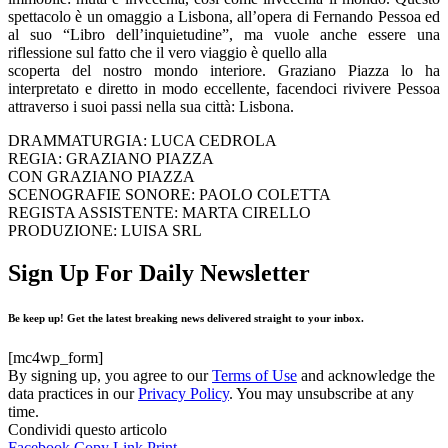
spettacolo è un omaggio a Lisbona, all’opera di Fernando Pessoa ed
al suo “Libro dell’inquietudine”, ma vuole anche essere una
riflessione sul fatto che il vero viaggio è quello alla
scoperta del nostro mondo interiore. Graziano Piazza lo ha
interpretato e diretto in modo eccellente, facendoci rivivere Pessoa
attraverso i suoi passi nella sua città: Lisbona.
DRAMMATURGIA: LUCA CEDROLA
REGIA: GRAZIANO PIAZZA
CON GRAZIANO PIAZZA
SCENOGRAFIE SONORE: PAOLO COLETTA
REGISTA ASSISTENTE: MARTA CIRELLO
PRODUZIONE: LUISA SRL
Sign Up For Daily Newsletter
Be keep up! Get the latest breaking news delivered straight to your inbox.
[mc4wp_form]
By signing up, you agree to our
Terms of Use
and acknowledge the
data practices in our
Privacy Policy
. You may unsubscribe at any
time.
Condividi questo articolo
Facebook
Copy Link
Print