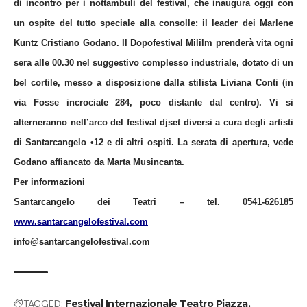
di incontro per i nottambuli del festival,
che inaugura oggi con
un ospite del tutto speciale alla consolle: il leader dei Marlene
Kuntz
Cristiano Godano
. Il Dopofestival Mililm
prenderà vita ogni
sera alle 00.30 nel
suggestivo complesso industriale, dotato di un
bel cortile, messo a disposizione dalla stilista Liviana Conti (in
via Fosse incrociate 284, poco distante dal centro). Vi si
alterneranno nell’arco del festival djset diversi a cura degli artisti
di Santarcangelo •12 e di altri ospiti. La serata di apertura, vede
Godano affiancato da Marta Musincanta.
Per informazioni
Santarcangelo dei Teatri – tel. 0541-626185
www.santarcangelofestival.com
info@santarcangelofestival.com
TAGGED:
Festival Internazionale Teatro Piazza