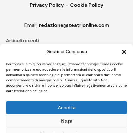
Privacy Policy
–
Cookie Policy
Email:
redazione@teatrionline.com
Articoli recenti
Gestisci Consenso
CucuFestival 2026: teatro di strada a Roana
Il sound travolgente di Sparagna e l’Orchestra
Per fornire le migliori esperienze, utilizziamo tecnologie come i cookie
per memorizzare e/o accedere alle informazioni del dispositivo. Il
popolare italiana
consenso a queste tecnologie ci permetterà di elaborare dati come il
comportamento di navigazione o ID unici su questo sito. Non
acconsentire o ritirare il consenso può influire negativamente su alcune
caratteristiche e funzioni.
Follow US
Accetta
© A.C.I.D.I. Associazione Culturale Informazione Diffusione Innovazione
APS - Codice Fiscale 94310120483 - Via Jacopo Nardi 21 - 50132
Nega
Firenze - SEO BY SIMONE ROMPIETTI SR WEB