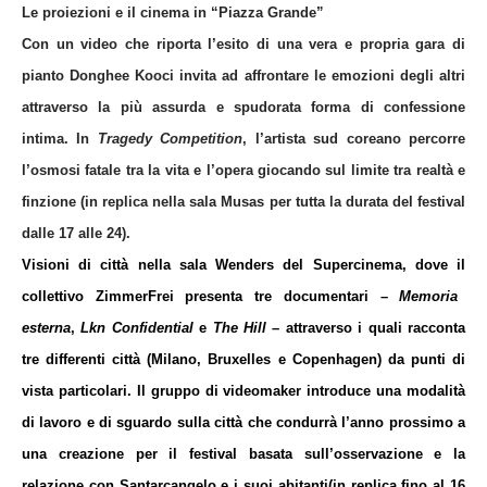
Le proiezioni e il cinema in “Piazza Grande”
Con un video che riporta l’esito di una vera e propria gara di
pianto
Donghee Koo
ci invita ad affrontare le emozioni degli altri
attraverso la più assurda e spudorata forma di confessione
intima.
In
Tragedy Competition
, l’artista sud coreano percorre
l’osmosi fatale tra la vita e l’opera giocando sul limite tra realtà e
finzione (in replica nella sala Musas per tutta la durata del festival
dalle 17 alle 24).
Visioni di città nella sala Wenders
del Supercinema, dove il
collettivo
ZimmerFrei
presenta tre documentari –
Memoria
esterna
,
Lkn Confidential
e
The Hill
– attraverso i quali racconta
tre differenti città (Milano, Bruxelles e Copenhagen) da punti di
vista particolari. Il gruppo di videomaker introduce una modalità
di lavoro e di sguardo sulla
città che condurrà l’anno prossimo a
una creazione per il festival basata sull’osservazione e la
relazione con
Santarcangelo e i suoi abitanti
(in replica fino al 16