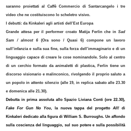
saranno proiettati al Caffè Commercio di Santarcangelo i tre
video che ne costituiscono lo scheletro visivo.
I debutti: da Kinkaleri agli artisti dell’Est Europa
Grande attesa per il performer croato
Matija Ferlin
che in
Sad
Sam / almost 6
(Ora sono / Quasi 6) compone un lavoro
sull’infanzia e sulla sua fine, sulla forza dell’immaginario e di un
linguaggio capace di creare le cose nominandole. Solo al centro
di un cerchio formato da animaletti di plastica, Ferlin tiene un
discorso visionario e malinconico, rivolgendo il proprio saluto a
un popolo in attento silenzio (alle 19, in replica sabato alle 23.30
e domenica alle 21.30).
Debutta in prima assoluta allo Spazio Liviana Conti (ore 22.30),
Fake For Gun No You
, la nuova tappa del progetto
All!
di
Kinkaleri
dedicato alla figura di William S. Burroughs. Un affondo
sulla coscienza del linguaggio, sul suo potere e sulla possibilità