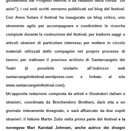
(provenienti dal Progetto nevrosi e da redattori della rivista “Gli
asini”), i cui esiti scritti verranno pubblicati sul blog del festival.
Con Anno Solare il festival ha inaugurato un blog critico, uno
strumento agile per accompagnare e condividere le ricerche
compiute durante la costruzione del festival; per tradurre saggi o
articoli stranieri di particolare interesse; per mettere in circolo
materiali utilizzati dalle compagnie nel proprio processo di
lavoro; per riattivare il prezioso archivio di Santarcangelo dei
Teatri (è possibile visitarlo
all’indirizzo web
santarcangelofestival.wordpress.com e linkato al sito
www.santarcangelofestival.com
).
U
n’apposita redazione composta da artisti e illustratori italiani e
stranieri, coordinata da
Brochendors Brothers
, darà vita a un
giornale interamente disegnato
,
e sarà affiancato da due ospiti
stranieri: il lettone Martin Zutis nella prima parte del festival
e la
norvegese Mari Kanstad Johnsen, anche autrice dei disegni