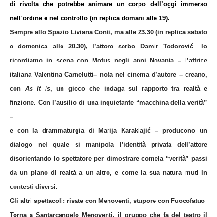
di rivolta che potrebbe animare un corpo dell’oggi immerso
nell’ordine e nel controllo (in replica domani alle 19).
Sempre allo Spazio Liviana Conti, ma alle 23.30 (in replica sabato
e domenica alle 20.30), l’attore serbo
Damir Todorović
– lo
ricordiamo in scena con Motus negli anni Novanta – l’attrice
italiana
Valentina Carnelutti
– nota nel cinema d’autore – creano,
con
As It Is
, un gioco che indaga sul rapporto tra realtà e
finzione. Con l’ausilio di una inquietante “macchina della verità”
–
e con la drammaturgia di
Marija Karaklajić
– producono un
dialogo nel quale si manipola l’identità privata dell’attore
disorientando lo spettatore per dimostrare come
la “verità” passi
da un piano di realtà a un altro, e come la sua natura muti in
contesti diversi.
Gli altri spettacoli: risate con Menoventi, stupore con Fuocofatuo
Torna a Santarcangelo
Menoventi,
il gruppo che fa del teatro il