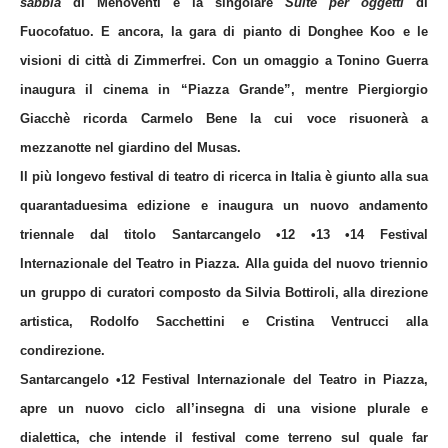
sabbia
di Menoventi e la singolare
Suite per oggetti
di
Fuocofatuo. E ancora, la gara di pianto di
Donghee Koo e le
visioni di città di Zimmerfrei.
Con un omaggio a Tonino Guerra
inaugura il cinema in “Piazza Grande”, mentre Piergiorgio
Giacchè ricorda Carmelo Bene la cui voce risuonerà a
mezzanotte nel giardino del Musas.
Il più longevo festival di teatro di ricerca in Italia è giunto alla sua
quarantaduesima edizione e inaugura un nuovo andamento
triennale dal titolo
Santarcangelo •12 •13 •14 Festival
Internazionale del Teatro in Piazza
. Alla guida del nuovo triennio
un gruppo di curatori composto da
Silvia Bottiroli
, alla direzione
artistica,
Rodolfo Sacchettini
e
Cristina Ventrucci
alla
condirezione.
Santarcangelo •12 Festival Internazionale del Teatro in Piazza
,
apre un nuovo ciclo all’insegna di una visione plurale e
dialettica, che intende il festival come terreno sul quale far