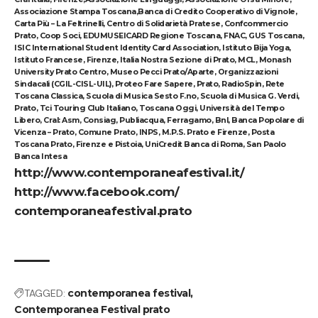
Associazione Stampa Toscana,Banca di Credito Cooperativo di Vignole,
Carta Più – La Feltrinelli, Centro di Solidarietà Pratese, Confcommercio
Prato, Coop Soci, EDUMUSEICARD Regione Toscana, FNAC, GUS Toscana,
ISIC International Student Identity Card Association, Istituto Bija Yoga,
Istituto Francese, Firenze, Italia Nostra Sezione di Prato, MCL, Monash
University Prato Centro, Museo Pecci Prato/Aparte, Organizzazioni
Sindacali (CGIL-CISL-UIL), Proteo Fare Sapere, Prato, RadioSpin, Rete
Toscana Classica, Scuola di Musica Sesto F.no, Scuola di Musica G. Verdi,
Prato, Tci Touring Club Italiano, Toscana Oggi, Università del Tempo
Libero, Cral: Asm, Consiag, Publiacqua, Ferragamo, Bnl, Banca Popolare di
Vicenza – Prato, Comune Prato, INPS, M.P.S. Prato e Firenze, Posta
Toscana Prato, Firenze e Pistoia, UniCredit Banca di Roma, San Paolo
Banca Intesa
http://www.
contemporaneafestival.it/
http://www.facebook.com/
contemporaneafestival.prato
TAGGED:
contemporanea festival
Contemporanea Festival prato