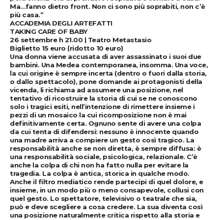
Ma…fanno dietro front. Non ci sono più soprabiti, non c’è
più casa.”
ACCADEMIA DEGLI ARTEFATTI
TAKING CARE OF BABY
26 settembre h 21.00 | Teatro Metastasio
Biglietto 15 euro (ridotto 10 euro)
Una donna viene accusata di aver assassinato i suoi due
bambini. Una Medea contemporanea, insomma. Una voce,
la cui origine è sempre incerta (dentro o fuori dalla storia,
o dallo spettacolo), pone domande ai protagonisti della
vicenda, li richiama ad assumere una posizione, nel
tentativo di ricostruire la storia di cui se ne conoscono
solo i tragici esiti, nell’intenzione di rimettere insieme i
pezzi di un mosaico la cui ricomposizione non è mai
definitivamente certa. Ognuno sente di avere una colpa
da cui tenta di difendersi: nessuno è innocente quando
una madre arriva a compiere un gesto così tragico. La
responsabilità anche se non diretta, è sempre diffusa: è
una responsabilità sociale, psicologica, relazionale. C’è
anche la colpa di chi non ha fatto nulla per evitare la
tragedia. La colpa è antica, storica in qualche modo.
Anche il filtro mediatico rende partecipi di quel dolore, e
insieme, in un modo più o meno consapevole, collusi con
quel gesto. Lo spettatore, televisivo o teatrale che sia,
può e deve scegliere a cosa credere. La sua diventa così
una posizione naturalmente critica rispetto alla storia e