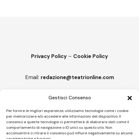
Privacy Policy
–
Cookie Policy
Email:
redazione@teatrionline.com
Articoli recenti
Gestisci Consenso
“Armonie d’arte”, Borgia borgo espanso
Per fornire le migliori esperienze, utilizziamo tecnologie come i cookie
per memorizzare e/o accedere alle informazioni del dispositivo. Il
“Color fest” torna in Calabria
consenso a queste tecnologie ci permetterà di elaborare dati come il
comportamento di navigazione o ID unici su questo sito. Non
acconsentire o ritirare il consenso può influire negativamente su alcune
caratteristiche e funzioni.