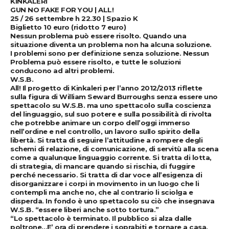
KINKALERI
GUN NO FAKE FOR YOU | ALL!
25 / 26 settembre h 22.30 | Spazio K
Biglietto 10 euro (ridotto 7 euro)
Nessun problema può essere risolto. Quando una
situazione diventa un problema non ha alcuna soluzione.
I problemi sono per definizione senza soluzione. Nessun
Problema può essere risolto, e tutte le soluzioni
conducono ad altri problemi.
W.S.B.
All! Il progetto di Kinkaleri per l’anno 2012/2013 riflette
sulla figura di William Seward Burroughs senza essere uno
spettacolo su W.S.B. ma uno spettacolo sulla coscienza
del linguaggio, sul suo potere e sulla possibilità di rivolta
che potrebbe animare un corpo dell’oggi immerso
nell’ordine e nel controllo, un lavoro sullo spirito della
libertà. Si tratta di seguire l’attitudine a rompere degli
schemi di relazione, di comunicazione, di servitù alla scena
come a qualunque linguaggio corrente. Si tratta di lotta,
di strategia, di mancare quando si rischia, di fuggire
perché necessario. Si tratta di dar voce all’esigenza di
disorganizzare i corpi in movimento in un luogo che li
contempli ma anche no, che al contrario li sciolga e
disperda. In fondo è uno spettacolo su ciò che insegnava
W.S.B. “essere liberi anche sotto tortura.”
“Lo spettacolo è terminato. Il pubblico si alza dalle
poltrone…E’ ora di prendere i soprabiti e tornare a casa.