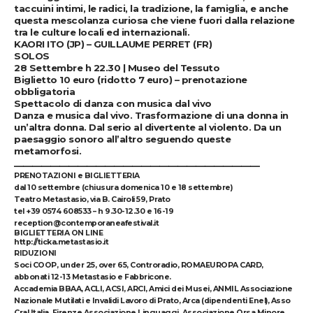
taccuini intimi, le radici, la tradizione, la famiglia, e anche
questa mescolanza curiosa che viene fuori dalla relazione
tra le culture locali ed internazionali.
KAORI ITO (JP) – GUILLAUME PERRET (FR)
SOLOS
28 Settembre h 22.30 | Museo del Tessuto
Biglietto 10 euro (ridotto 7 euro) – prenotazione
obbligatoria
Spettacolo di danza con musica dal vivo
Danza e musica dal vivo. Trasformazione di una donna in
un’altra donna. Dal serio al divertente al violento. Da un
paesaggio sonoro all’altro seguendo queste
metamorfosi.
______________________________
________________________
PRENOTAZIONI e BIGLIETTERIA
dal 10 settembre (chiusura domenica 10 e 18 settembre)
Teatro Metastasio, via B. Cairoli 59, Prato
tel
+39 0574 608533
– h 9.30-12.30 e 16-19
reception@
contemporaneafestival.it
BIGLIETTERIA ON LINE
http://ticka.metastasio.it
RIDUZIONI
Soci COOP, under 25, over 65, Controradio, ROMAEUROPA CARD,
abbonati 12-13 Metastasio e Fabbricone.
Accademia BBAA, ACLI, ACSI, ARCI, Amici dei Musei, ANMIL Associazione
Nazionale Mutilati e Invalidi Lavoro di Prato, Arca (dipendenti Enel), Asso
Cral Italia, Firenze,Associazione Linguaggi, Associazione Orsa Minore,