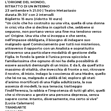
L’ORIGINE DEL MONDO,
RITRATTO DI UN INTERNO
23 settembre h 21.00 | Teatro Metastasio
durata 3h 30’ con 2 intervalli
Biglietto 15 euro (ridotto 10 euro)
“Un ciclo che ho costruito su una vita, quella di una donna
in crisi; vita che si declina in capitoli che, sebbene si
seguono, non portano verso una fine ma tendono verso
un’ Origine. Una vita che si inceppa e che sente,
nell’impasse obbligata, il bisogno di indagare suo
malgrado quel Cominciamento per tutti noi misterioso,
attraverso il rapporto con un Analista e soprattutto
attraverso una particolare modalità di gestione della
Figlia. In fondo la genie è l’unica prova spicciola e
familiarissima che ognuno di noi ha della possibilità di
essere assoluti demiurghi di un Inizio. E da lì, da quell’atto
massimo di vitalità, che invecchia di fronte a noi, ritrovare
il nostro, di Inizio. Indago la coscienza di una Madre, quello
che lei ne sa, malgrado e aldilà di lei; esploro gli stati
d’animo mortificati di una Figlia adultizzata, la sua
assenza di modelli, la sua tenacia; tratteggio
l’indifferenza, la rabbia e l’impotenza di tutti gli altri, quelli
che si ritrovano a gestire una persona depressa, senza
sapere come. Intanto, diversamente, ma certo si vive”
(Lucia Calamaro)
TRANSARTE