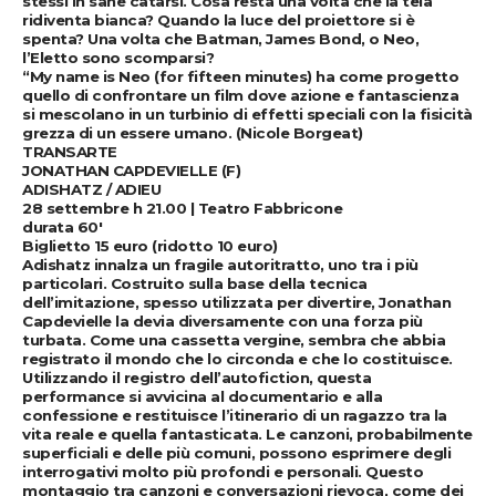
stessi in sane catarsi. Cosa resta una volta che la tela
ridiventa bianca? Quando la luce del proiettore si è
spenta? Una volta che Batman, James Bond, o Neo,
l’Eletto sono scomparsi?
“My name is Neo (for fifteen minutes) ha come progetto
quello di confrontare un film dove azione e fantascienza
si mescolano in un turbinio di effetti speciali con la fisicità
grezza di un essere umano. (Nicole Borgeat)
TRANSARTE
JONATHAN CAPDEVIELLE (F)
ADISHATZ / ADIEU
28 settembre h 21.00 | Teatro Fabbricone
durata 60′
Biglietto 15 euro (ridotto 10 euro)
Adishatz innalza un fragile autoritratto, uno tra i più
particolari. Costruito sulla base della tecnica
dell’imitazione, spesso utilizzata per divertire, Jonathan
Capdevielle la devia diversamente con una forza più
turbata. Come una cassetta vergine, sembra che abbia
registrato il mondo che lo circonda e che lo costituisce.
Utilizzando il registro dell’autofiction, questa
performance si avvicina al documentario e alla
confessione e restituisce l’itinerario di un ragazzo tra la
vita reale e quella fantasticata. Le canzoni, probabilmente
superficiali e delle più comuni, possono esprimere degli
interrogativi molto più profondi e personali. Questo
montaggio tra canzoni e conversazioni rievoca, come dei