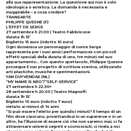
alla sua rappresentazione. La questione qui non è solo
ideologica o estetica. La domanda è necessaria e
inaggirabile – a cosa credere?
TRANSARTE
PHILIPPE QUESNE (F)
L’EFFET DE SERGE
27 settembre h 21.00 | Teatro Fabbricone
durata 1h 15’
Biglietto 15 euro (ridotto 10 euro)
Ogni domenica un personaggio di nome Serge
rappresenta per i suoi amici performances con piccoli
effetti speciali della durata di uno, tre minuti nel suo
appartamento… Con questo spettacolo, Philippe Quesne
prosegue il suo progetto di scrittura scenica, utilizzando
arti plastiche, musiche e sperimentazioni.
YAN DUYVENDAK (NL)
“MY NAME IS NEO”/”SELF-SERVICE”
27 settembre h 22.30+
28 settembre h 20.00 | Teatro Magnolfi
durata 1h 15’
Biglietto 10 euro (ridotto 7 euro)
vietato ai minori di 14 anni
“Si può essere l’eletto per quindici minuti? Il tempo di un
film dove ciascuno, proiettandosi in un supereroe o in un
altro, ha l’illusione di essere ciò che non saremo mai; ci fa
attraversare universi segreti e sconosciuti; ci rivela a noi