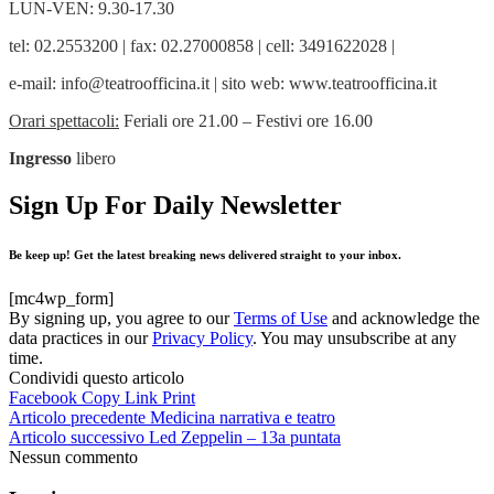
LUN-VEN: 9.30-17.30
tel: 02.2553200 | fax: 02.27000858 | cell: 3491622028 |
e-mail: info@teatroofficina.it | sito web: www.teatroofficina.it
Orari spettacoli:
Feriali ore 21.00 – Festivi ore 16.00
Ingresso
libero
Sign Up For Daily Newsletter
Be keep up! Get the latest breaking news delivered straight to your inbox.
[mc4wp_form]
By signing up, you agree to our
Terms of Use
and acknowledge the
data practices in our
Privacy Policy
. You may unsubscribe at any
time.
Condividi questo articolo
Facebook
Copy Link
Print
Articolo precedente
Medicina narrativa e teatro
Articolo successivo
Led Zeppelin – 13a puntata
Nessun commento