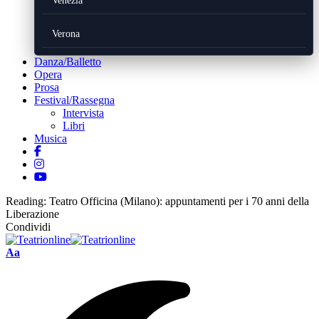
Venezia
Verona
Danza/Balletto
Opera
Prosa
Festival/Rassegna
Intervista
Libri
Musica
Reading:
Teatro Officina (Milano): appuntamenti per i 70 anni della
Liberazione
Condividi
Font
Aa
Resizer