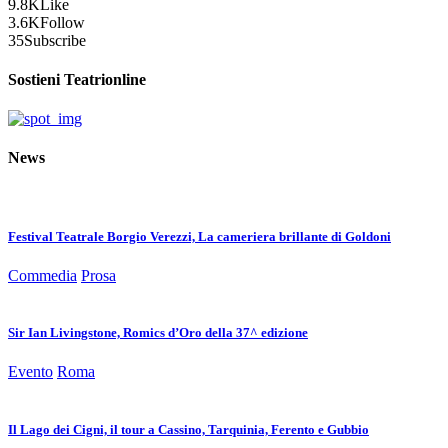
9.8K
Like
3.6K
Follow
35
Subscribe
Sostieni Teatrionline
News
Festival Teatrale Borgio Verezzi, La cameriera brillante di Goldoni
Commedia
Prosa
Sir Ian Livingstone, Romics d’Oro della 37^ edizione
Evento
Roma
Il Lago dei Cigni, il tour a Cassino, Tarquinia, Ferento e Gubbio