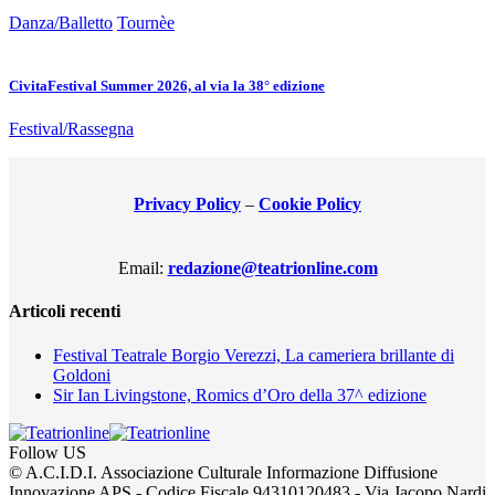
Danza/Balletto
Tournèe
CivitaFestival Summer 2026, al via la 38° edizione
Festival/Rassegna
Privacy Policy
–
Cookie Policy
Email:
redazione@teatrionline.com
Articoli recenti
Festival Teatrale Borgio Verezzi, La cameriera brillante di
Goldoni
Sir Ian Livingstone, Romics d’Oro della 37^ edizione
Follow US
© A.C.I.D.I. Associazione Culturale Informazione Diffusione
Innovazione APS - Codice Fiscale 94310120483 - Via Jacopo Nardi