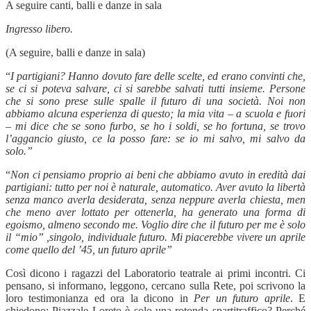
A seguire canti, balli e danze in sala
Ingresso libero.
(A seguire, balli e danze in sala)
“
I partigiani? Hanno dovuto fare delle scelte, ed erano convinti che,
se ci si poteva salvare, ci si sarebbe salvati tutti insieme. Persone
che si sono prese sulle spalle il futuro di una società.
Noi non
abbiamo alcuna esperienza di questo; la mia vita – a scuola e fuori
– mi dice che se sono furbo, se ho i soldi, se ho fortuna, se trovo
l’aggancio giusto, ce la posso fare: se io mi salvo, mi salvo da
solo.”
“
Non ci pensiamo proprio ai beni che abbiamo avuto in eredità dai
partigiani: tutto per noi è naturale, automatico. Aver avuto la libertà
senza manco averla desiderata, senza neppure averla chiesta, men
che meno aver lottato per ottenerla, ha generato una forma di
egoismo, almeno secondo me. Voglio dire che il futuro per me è solo
il “mio” ,singolo, individuale futuro. Mi piacerebbe vivere un aprile
come quello del ’45, un futuro aprile”
Così dicono i ragazzi del Laboratorio teatrale ai primi incontri. Ci
pensano, si informano, leggono, cercano sulla Rete, poi scrivono la
loro testimonianza ed ora la dicono in
Per un futuro aprile
. E
chiedono: Piazzale Loreto è solo una rotonda spartitraffico? Perché