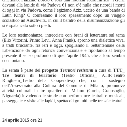
davanti alla lapide di via Padova 61 non c’è nulla che ricordi i morti
di oggi in via Padova, come l’egiziano Aziz, ucciso da una banda di
Latin King? O confessano il loro spaesamento dopo un viaggio
scolastico ad Auschwitz, in cui il baratro della disumanizzazione gli
si è spalancato sotto i piedi.
Le loro testimonianze, intrecciate con brani di letteratura sul tema
(Elio Vittorini, Primo Levi, Anna Frank), aprono una dialettica viva,
a tratti bruciante, fra ieri e oggi, spogliando il Settantennale della
Liberazione da ogni retorica convenzionale e riportando al tempo
presente il senso profondo di quell’aprile 1945, che a loro sembra
così lontano.
La serata è parte del
progetto
Territori resistenti
a cura di
TTT_
Tre teatri di territorio
(Teatro Officina_ ATIR-Teatro
Ringhiera_Teatro della Cooperativa) che, con il sostegno
dell’Assessorato alla Cultura del Comune di Milano, promuove
attività culturali in tre quartieri di Milano (Gorla, Gratosoglio,
Niguarda) invadendo le strade con performance teatrali e musicali,
passeggiate e visite alle lapidi, spettacoli gratuiti nelle tre sale teatrali.
————
24 aprile 2015 ore 21