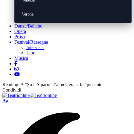
Venezia
Verona
Danza/Balletto
Opera
Prosa
Festival/Rassegna
Intervista
Libri
Musica
Reading:
A “Su il Sipario” l’atmosfera si fa “piccante”
Condividi
Font
Aa
Resizer