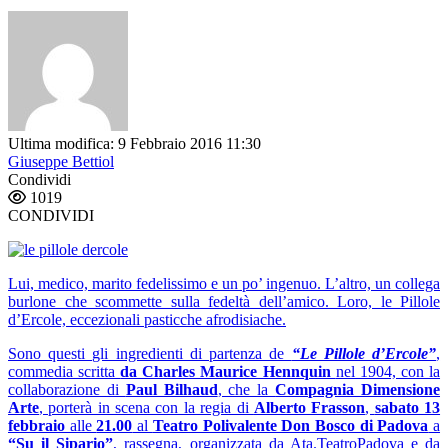
Ultima modifica: 9 Febbraio 2016 11:30
Giuseppe Bettiol
Condividi
1019
CONDIVIDI
Lui, medico, marito fedelissimo e un po’ ingenuo. L’altro, un collega
burlone che scommette sulla fedeltà dell’amico. Loro, le Pillole
d’Ercole, eccezionali pasticche afrodisiache.
Sono questi gli ingredienti di partenza de
“Le Pillole d’Ercole”
,
commedia scritta
da Charles Maurice Hennquin
nel 1904, con la
collaborazione di
Paul Bilhaud
, che la
Compagnia Dimensione
Arte
, porterà in scena con la regia di
Alberto Frasson
,
sabato 13
febbraio
alle
21.00
al
Teatro Polivalente Don Bosco di Padova
a
“Su il Sipario”
, rassegna, organizzata da Ata.TeatroPadova e da