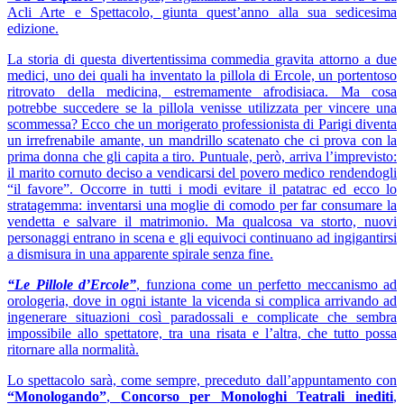
Acli Arte e Spettacolo, giunta quest’anno alla sua sedicesima
edizione.
La storia di questa divertentissima commedia gravita attorno a due
medici, uno dei quali ha inventato la pillola di Ercole, un portentoso
ritrovato della medicina, estremamente afrodisiaca. Ma cosa
potrebbe succedere se la pillola venisse utilizzata per vincere una
scommessa? Ecco che un morigerato professionista di Parigi diventa
un irrefrenabile amante, un mandrillo scatenato che ci prova con la
prima donna che gli capita a tiro. Puntuale, però, arriva l’imprevisto:
il marito cornuto deciso a vendicarsi del povero medico rendendogli
“il favore”. Occorre in tutti i modi evitare il patatrac ed ecco lo
stratagemma: inventarsi una moglie di comodo per far consumare la
vendetta e salvare il matrimonio. Ma qualcosa va storto, nuovi
personaggi entrano in scena e gli equivoci continuano ad ingigantirsi
a dismisura in una apparente spirale senza fine.
“Le Pillole d’Ercole”
, funziona come un perfetto meccanismo ad
orologeria, dove in ogni istante la vicenda si complica arrivando ad
ingenerare situazioni così paradossali e complicate che sembra
impossibile allo spettatore, tra una risata e l’altra, che tutto possa
ritornare alla normalità.
Lo spettacolo sarà, come sempre, preceduto dall’appuntamento con
“Monologando”
,
Concorso per Monologhi Teatrali inediti
,