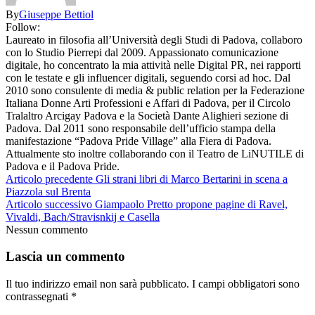
By
Giuseppe Bettiol
Follow:
Laureato in filosofia all’Università degli Studi di Padova, collaboro
con lo Studio Pierrepi dal 2009. Appassionato comunicazione
digitale, ho concentrato la mia attività nelle Digital PR, nei rapporti
con le testate e gli influencer digitali, seguendo corsi ad hoc. Dal
2010 sono consulente di media & public relation per la Federazione
Italiana Donne Arti Professioni e Affari di Padova, per il Circolo
Tralaltro Arcigay Padova e la Società Dante Alighieri sezione di
Padova. Dal 2011 sono responsabile dell’ufficio stampa della
manifestazione “Padova Pride Village” alla Fiera di Padova.
Attualmente sto inoltre collaborando con il Teatro de LiNUTILE di
Padova e il Padova Pride.
Articolo precedente
Gli strani libri di Marco Bertarini in scena a
Piazzola sul Brenta
Articolo successivo
Giampaolo Pretto propone pagine di Ravel,
Vivaldi, Bach/Stravisnkij e Casella
Nessun commento
Lascia un commento
Il tuo indirizzo email non sarà pubblicato.
I campi obbligatori sono
contrassegnati
*