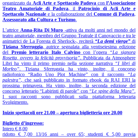
organizzato da
Acli Arte e Spettacolo Padova
con
l’Associazione
Teatro Amatoriale di Padova
, il
Patrocinio di Acli Arte e
Spettacolo Nazionale
e la collaborazione del
Comune di Padova
,
Assessorato alla Cultura e Turismo
.
L’attrice
Anna-Rita Di Muro
-attiva da molti anni nel mondo del
teatro amatoriale, membro del Gruppo Teatrale il Canovaccio e tra le
animatrici de La Foresta di Sherlock-, reciterà
“La demi vierge”
di
Tiziana Sferruggia
, autrice segnalata alla ventiseiesima edizione
del
Premio letterario Italo Calvino
con l’opera
“La signora
Rosetta, ovvero la felicità provvisoria”
. Pubblicata da Atmosphere
Libri ha vinto il primo premio nella sezione narrativa
“I libri di
Morfeo”
. Tiziana Sferruggia ha vinto, inoltre, il concorso
radiofonico “Radio Uno Plot Machine” con il racconto
“La
palestra”
, che sarà pubblicato in formato ebook da RAI ERI la
prossima primavera. Ha vinto, inoltre, la seconda edizione del
concorso letterario “Labirinti di parole” con
“Le spine della Mara”
.
I suoi racconti sono pubblicati sulla piattaforma letteraria
Svolgimento.
Inizio spettacoli ore 21.00 – apertura biglietteria ore 20.00
Biglietto d’ingresso:
Intero € 8,00
ridotto € 7,00 13/16 anni – over 65; studenti € 5,00 previa