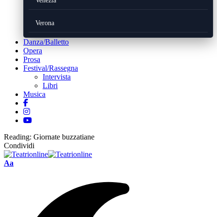
Venezia
Verona
Danza/Balletto
Opera
Prosa
Festival/Rassegna
Intervista
Libri
Musica
Reading:
Giornate buzzatiane
Condividi
Font
Aa
Resizer