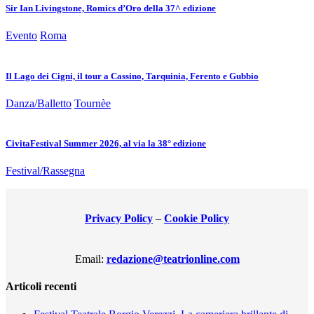
Sir Ian Livingstone, Romics d’Oro della 37^ edizione
Evento
Roma
Il Lago dei Cigni, il tour a Cassino, Tarquinia, Ferento e Gubbio
Danza/Balletto
Tournèe
CivitaFestival Summer 2026, al via la 38° edizione
Festival/Rassegna
Privacy Policy
–
Cookie Policy
Email:
redazione@teatrionline.com
Articoli recenti