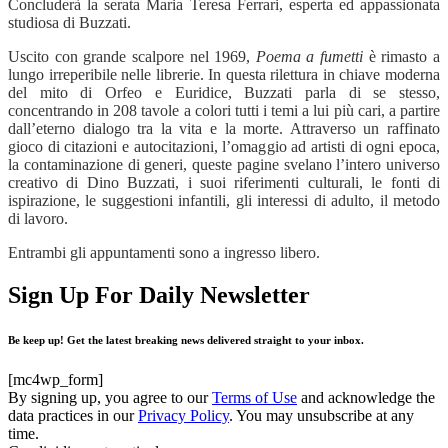
Concluderà la serata Maria Teresa Ferrari, esperta ed appassionata
studiosa di Buzzati.
Uscito con grande scalpore nel 1969,
Poema a fumetti
è rimasto a
lungo irreperibile nelle librerie. In questa rilettura in chiave moderna
del mito di Orfeo e Euridice, Buzzati parla di se stesso,
concentrando in 208 tavole a colori tutti i temi a lui più cari, a partire
dall’eterno dialogo tra la vita e la morte. Attraverso un raffinato
gioco di citazioni e autocitazioni, l’omaggio ad artisti di ogni epoca,
la contaminazione di generi, queste pagine svelano l’intero universo
creativo di Dino Buzzati, i suoi riferimenti culturali, le fonti di
ispirazione, le suggestioni infantili, gli interessi di adulto, il metodo
di lavoro.
Entrambi gli appuntamenti sono a ingresso libero.
Sign Up For Daily Newsletter
Be keep up! Get the latest breaking news delivered straight to your inbox.
[mc4wp_form]
By signing up, you agree to our
Terms of Use
and acknowledge the
data practices in our
Privacy Policy
. You may unsubscribe at any
time.