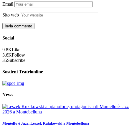
Email
Sito web
Social
9.8K
Like
3.6K
Follow
35
Subscribe
Sostieni Teatrionline
News
Montello è Jazz. Leszek Kułakowski a Montebelluna