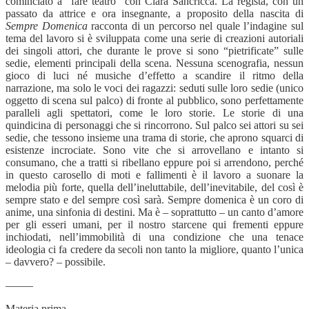
cominciato a “fare teatro” con Clara Sancricca. La regista, con un
passato da attrice e ora insegnante, a proposito della nascita di
Sempre Domenica
racconta di un percorso nel quale l’indagine sul
tema del lavoro si è sviluppata come una serie di creazioni autoriali
dei singoli attori, che durante le prove si sono “pietrificate” sulle
sedie, elementi principali della scena. Nessuna scenografia, nessun
gioco di luci né musiche d’effetto a scandire il ritmo della
narrazione, ma solo le voci dei ragazzi: seduti sulle loro sedie (unico
oggetto di scena sul palco) di fronte al pubblico, sono perfettamente
paralleli agli spettatori, come le loro storie. Le storie di una
quindicina di personaggi che si rincorrono. Sul palco sei attori su sei
sedie, che tessono insieme una trama di storie, che aprono squarci di
esistenze incrociate. Sono vite che si arrovellano e intanto si
consumano, che a tratti si ribellano eppure poi si arrendono, perché
in questo carosello di moti e fallimenti è il lavoro a suonare la
melodia più forte, quella dell’ineluttabile, dell’inevitabile, del così è
sempre stato e del sempre così sarà. Sempre domenica è un coro di
anime, una sinfonia di destini. Ma è – soprattutto – un canto d’amore
per gli esseri umani, per il nostro starcene qui frementi eppure
inchiodati, nell’immobilità di una condizione che una tenace
ideologia ci fa credere da secoli non tanto la migliore, quanto l’unica
– davvero? – possibile.
——–
Materia prima