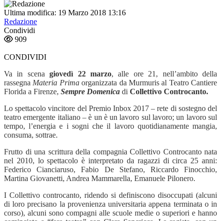
Ultima modifica: 19 Marzo 2018 13:16
Redazione
Condividi
909
CONDIVIDI
Va in scena
giovedì 22 marzo
, alle ore 21, nell’ambito della
rassegna
Materia Prima
organizzata da Murmuris al Teatro Cantiere
Florida a Firenze,
Sempre Domenica
di
Collettivo Controcanto.
Lo spettacolo vincitore del
Premio Inbox 2017 –
rete di sostegno del
teatro emergente italiano – è un
è un lavoro sul lavoro; un lavoro sul
tempo, l’energia e i sogni che il lavoro quotidianamente mangia,
consuma, sottrae.
Frutto di una scrittura della compagnia Collettivo Controcanto nata
nel 2010, lo spettacolo è interpretato da ragazzi di circa 25 anni:
Federico Cianciaruso, Fabio De Stefano, Riccardo Finocchio,
Martina Giovanetti, Andrea Mammarella, Emanuele Pilonero.
I Collettivo controcanto, ridendo si definiscono disoccupati (alcuni
di loro precisano la provenienza universitaria appena terminata o in
corso), alcuni sono compagni alle scuole medie o superiori e hanno