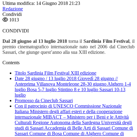
Ultima modifica: 14 Giugno 2018 21:23
Redazione
Condividi
1013
CONDIVIDI
Dal 28 giugno al 13 luglio 2018
torna il
Sardinia Film Festival
, il
premio cinematografico internazionale nato nel 2006 dal Cineclub
Sassari, che giunge quest’anno alla sua XIII edizione.
Contents
Titolo Sardinia Film Festival XIII edizione
Date 28 giugno / 13 luglio 2018 Giovedì 28 giugno //
Anteprima Villanova Monteleone 28-30 giugno Alghero 1-4
luglio Bosa 5-7 luglio Stintino 8 e 10 luglio Sassari 10-13
luglio
Promosso da Cineclub Sassari
Con il patrocinio di UNESCO Commissione Nazionale
Italiana Ministero degli affari esteri e della cooperazione
internazionale MIBACT – Ministero per i Beni e le Attività
Culturali Regione Autonoma della Sardegna Università degli
studi di Sassari Accademia di Belle Arti di Sassari Comune di
Sassari Comune di Bosa Comune di Alghero Comune di