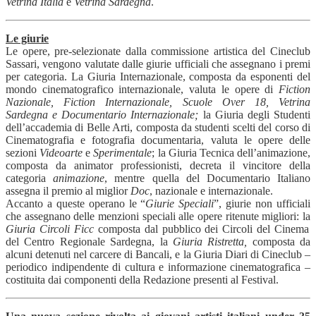
Vetrina Italia
e
Vetrina Sardegna
.
Le giurie
Le opere, pre-selezionate dalla commissione artistica del Cineclub
Sassari, vengono valutate dalle giurie ufficiali che assegnano i premi
per categoria. La Giuria Internazionale, composta da esponenti del
mondo cinematografico internazionale, valuta le opere di
Fiction
Nazionale, Fiction Internazionale, Scuole Over 18, Vetrina
Sardegna e Documentario Internazionale;
la Giuria degli Studenti
dell’accademia di Belle Arti, composta da studenti scelti del corso di
Cinematografia e fotografia documentaria, valuta le opere delle
sezioni
Videoarte
e
Sperimentale
; la Giuria Tecnica dell’animazione,
composta da animator professionisti, decreta il vincitore della
categoria
animazione
, mentre quella del Documentario Italiano
assegna il premio al miglior
Doc
, nazionale e internazionale.
Accanto a queste operano le “
Giurie Speciali
”, giurie non ufficiali
che assegnano delle menzioni speciali alle opere ritenute migliori: la
Giuria Circoli Ficc
composta dal pubblico dei Circoli del Cinema
del Centro Regionale Sardegna, la
Giuria Ristretta,
composta da
alcuni detenuti nel carcere di Bancali, e la Giuria Diari di Cineclub –
periodico indipendente di cultura e informazione cinematografica –
costituita dai componenti della Redazione presenti al Festival.