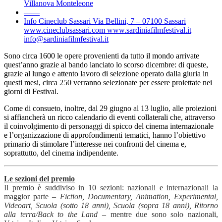
Villanova Monteleone
——
Info Cineclub Sassari Via Bellini, 7 – 07100 Sassari
www.cineclubsassari.com www.sardiniafilmfestival.it
info@sardiniafilmfestival.it
Sono circa 1600 le opere provenienti da tutto il mondo arrivate
quest’anno grazie al bando lanciato lo scorso dicembre: di queste,
grazie al lungo e attento lavoro di selezione operato dalla giuria in
questi mesi, circa 250 verranno selezionate per essere proiettate nei
giorni di Festival.
Come di consueto, inoltre, dal 29 giugno al 13 luglio, alle proiezioni
si affiancherà un ricco calendario di eventi collaterali che, attraverso
il coinvolgimento di personaggi di spicco del cinema internazionale
e l’organizzazione di approfondimenti tematici, hanno l’obiettivo
primario di stimolare l’interesse nei confronti del cinema e,
soprattutto, del cinema indipendente.
Le sezioni del premio
Il premio è suddiviso in 10 sezioni: nazionali e internazionali la
maggior parte –
Fiction, Documentary, Animation, Experimental,
Videoart, Scuola (sotto 18 anni), Scuola (sopra 18 anni), Ritorno
alla terra/Back to the Land
– mentre due sono solo nazionali,