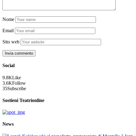
Nome
Email
Sito web
Social
9.8K
Like
3.6K
Follow
35
Subscribe
Sostieni Teatrionline
News