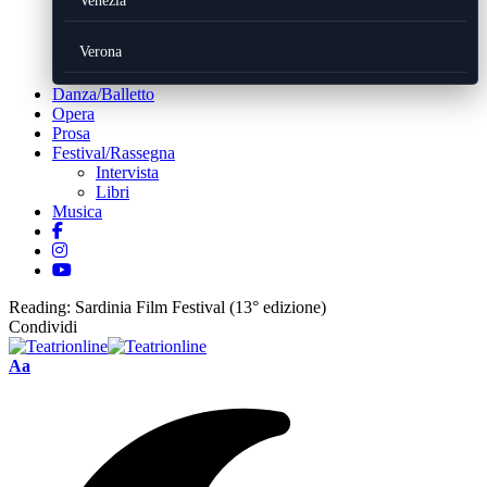
Venezia
Verona
Danza/Balletto
Opera
Prosa
Festival/Rassegna
Intervista
Libri
Musica
Reading:
Sardinia Film Festival (13° edizione)
Condividi
Font
Aa
Resizer