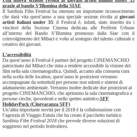
Una nuova sezione rivolta ai giovani artisti italiani under 35
grazie al bando S’Illumina della SIAE
Il Sardinia Film Festival ha ottenuto un importante riconoscimento
che darà vita quest’anno a una speciale sezione rivolta ai
giovani
artisti italiani under 35
: il Festival è, infatti, stato inserito tra i
vincitori della Sezione Cinema dedicata alle Periferie Urbane
all’interno del Bando S’Illumina promosso dalla Siae con il
coinvolgimento del Mibact e volto al sostegno del talento culturale e
creativo dei giovani.
L’accessibilità
Da quest’anno il Festival è partner del progetto CINEMANCHIO
patrocinato dal Mibact che mira a rendere accessibile la visione dei
film nella sala cinematografica. Quindi, accanto alla consueta cura
nella scelta delle location, quest’anno le proiezioni verranno
accompagnate da sottotitoli per persone non udenti e sistemi di
adattamento ambientale. Verranno inoltre dedicate due proiezioni al
progetto CINEMANCHIO, che apriranno la sala cinematografica a
persone cieche, ipovedenti e nello spettro autistico.
SFF
HolidayPack (Cinevacanza SFF)
Un’altra importante novità per il 2018 è la collaborazione con
l’agenzia di Viaggio Entula che ha creato il pacchetto turistico
Sardinia Film Festival 2018
che prevede diverse soluzioni di
soggiorno nel periodo festivaliero.
——