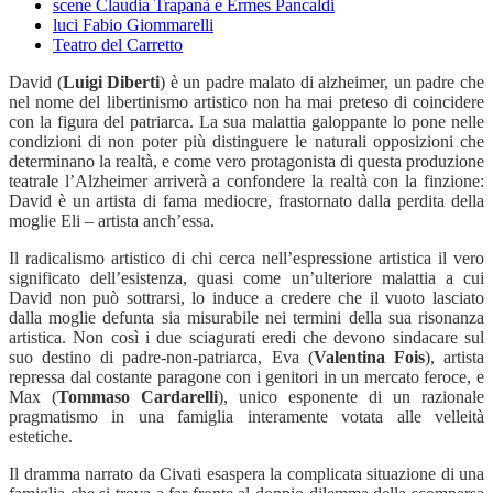
scene Claudia Trapanà e Ermes Pancaldi
luci Fabio Giommarelli
Teatro del Carretto
David (
Luigi Diberti
) è un padre malato di alzheimer, un padre che
nel nome del libertinismo artistico non ha mai preteso di coincidere
con la figura del patriarca. La sua malattia galoppante lo pone nelle
condizioni di non poter più distinguere le naturali opposizioni che
determinano la realtà, e come vero protagonista di questa produzione
teatrale l’Alzheimer arriverà a confondere la realtà con la finzione:
David è un artista di fama mediocre, frastornato dalla perdita della
moglie Eli – artista anch’essa.
Il radicalismo artistico di chi cerca nell’espressione artistica il vero
significato dell’esistenza, quasi come un’ulteriore malattia a cui
David non può sottrarsi, lo induce a credere che il vuoto lasciato
dalla moglie defunta sia misurabile nei termini della sua risonanza
artistica. Non così i due sciagurati eredi che devono sindacare sul
suo destino di padre-non-patriarca, Eva (
Valentina Fois
), artista
repressa dal costante paragone con i genitori in un mercato feroce, e
Max (
Tommaso Cardarelli
), unico esponente di un razionale
pragmatismo in una famiglia interamente votata alle velleità
estetiche.
Il dramma narrato da Civati esaspera la complicata situazione di una