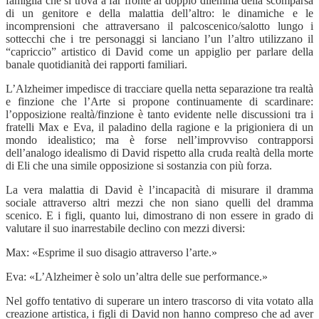
famiglia che si trova a far fronte al doppio dilemma della scomparsa
di un genitore e della malattia dell’altro: le dinamiche e le
incomprensioni che attraversano il palcoscenico/salotto lungo i
sottecchi che i tre personaggi si lanciano l’un l’altro utilizzano il
“capriccio” artistico di David come un appiglio per parlare della
banale quotidianità dei rapporti familiari.
L’Alzheimer impedisce di tracciare quella netta separazione tra realtà
e finzione che l’Arte si propone continuamente di scardinare:
l’opposizione realtà/finzione è tanto evidente nelle discussioni tra i
fratelli Max e Eva, il paladino della ragione e la prigioniera di un
mondo idealistico; ma è forse nell’improvviso contrapporsi
dell’analogo idealismo di David rispetto alla cruda realtà della morte
di Eli che una simile opposizione si sostanzia con più forza.
La vera malattia di David è l’incapacità di misurare il dramma
sociale attraverso altri mezzi che non siano quelli del dramma
scenico. E i figli, quanto lui, dimostrano di non essere in grado di
valutare il suo inarrestabile declino con mezzi diversi:
Max: «Esprime il suo disagio attraverso l’arte.»
Eva: «L’Alzheimer è solo un’altra delle sue performance.»
Nel goffo tentativo di superare un intero trascorso di vita votato alla
creazione artistica, i figli di David non hanno compreso che ad aver