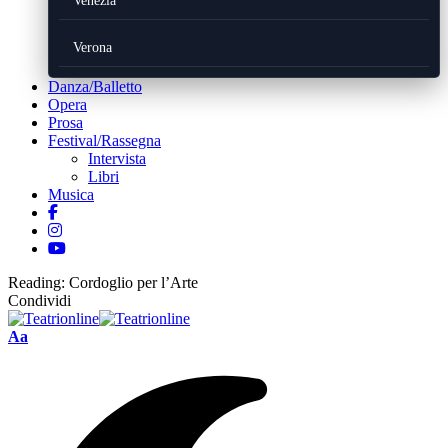
Venezia
Verona
Danza/Balletto
Opera
Prosa
Festival/Rassegna
Intervista
Libri
Musica
Reading:
Cordoglio per l’Arte
Condividi
Font
Aa
Resizer