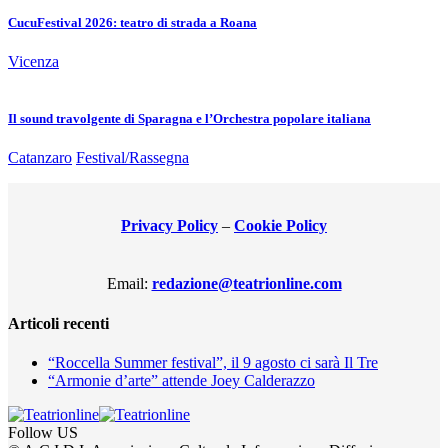
CucuFestival 2026: teatro di strada a Roana
Vicenza
Il sound travolgente di Sparagna e l’Orchestra popolare italiana
Catanzaro
Festival/Rassegna
Privacy Policy
–
Cookie Policy
Email:
redazione@teatrionline.com
Articoli recenti
“Roccella Summer festival”, il 9 agosto ci sarà Il Tre
“Armonie d’arte” attende Joey Calderazzo
Follow US