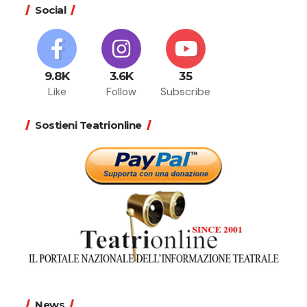
Social
9.8K
3.6K
35
Like
Follow
Subscribe
Sostieni Teatrionline
News