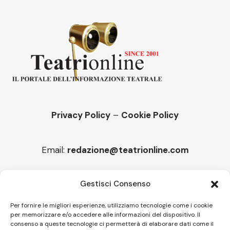
Privacy Policy
–
Cookie Policy
Email:
redazione@teatrionline.com
Articoli recenti
Gestisci Consenso
“Roccella Summer festival”, il 9 agosto ci sarà Il Tre
Per fornire le migliori esperienze, utilizziamo tecnologie come i cookie
per memorizzare e/o accedere alle informazioni del dispositivo. Il
“Armonie d’arte” attende Joey Calderazzo
consenso a queste tecnologie ci permetterà di elaborare dati come il