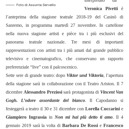
interpretato da
Foto di Assunta Servello
Veronica Pivetti
è
l’anteprima della stagione teatrale 2018-19 del Casinò di
Sanremo, in programma martedì 27 novembre. In cartellone
nella nuova stagione artisti e pièce tra i più esclusivi del
panorama teatrale nazionale. Tre mesi di importanti
rappresentazioni con artisti tra i più amati dal grande pubblico
televisivo e cinematografico, che conservano un rapporto
preferenziale “live” con il palcoscenico.
Sette sere di grande teatro: dopo
Viktor und Viktoria
, l’apertura
della stagione sarà in collaborazione con il Teatro Ariston. Il 7
dicembre
Alessandro Preziosi
sarà protagonista di
Vincent Van
Gogh. L’odore assordante del
bianco
. Il Capodanno si
festeggerà a teatro il 30 e 31 dicembre con
Lorella Cuccarini
e
Giampiero Ingrassia
in
Non mi hai più detto ti amo
. Il 4
gennaio 2019 sarà la volta di
Barbara De Rossi
e
Francesco