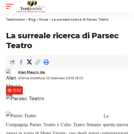
Aa
Font
Resizer
Teatrionline
>
Blog
>
Prosa
>
La surreale ricerca di Parsec Teatro
La surreale ricerca di Parsec
Teatro
Alan Mauro Vai
Ultima modifica: 13 Gennaio 2019 16:01
1592
La
Compagnia Parsec Teatro e Cubo Teatro firmano questa nuova
messa in scena di Matei Visniec, uno degli autori contemporanei