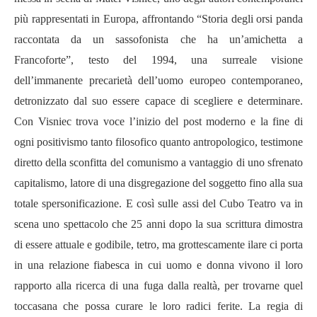
più rappresentati in Europa, affrontando “Storia degli orsi panda
raccontata da un sassofonista che ha un’amichetta a
Francoforte”, testo del 1994, una surreale visione
dell’immanente precarietà dell’uomo europeo contemporaneo,
detronizzato dal suo essere capace di scegliere e determinare.
Con Visniec trova voce l’inizio del post moderno e la fine di
ogni positivismo tanto filosofico quanto antropologico, testimone
diretto della sconfitta del comunismo a vantaggio di uno sfrenato
capitalismo, latore di una disgregazione del soggetto fino alla sua
totale spersonificazione. E così sulle assi del Cubo Teatro va in
scena uno spettacolo che 25 anni dopo la sua scrittura dimostra
di essere attuale e godibile, tetro, ma grottescamente ilare ci porta
in una relazione fiabesca in cui uomo e donna vivono il loro
rapporto alla ricerca di una fuga dalla realtà, per trovarne quel
toccasana che possa curare le loro radici ferite. La regia di