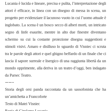
Lucania è lucida e lineare, precisa e pulita, l’interpretazione degli
attori è efficace, in linea con un disegno di messa in scena, un
progetto per evidenziare il lacunoso vuoto in cui l’uomo attuale è
inglobato. La scena è un bosco secco di alberi morti, un intricato
segno di linfe esaurite, mentre in alto due finestre diventano
schermo su cui la costante proiezione disegna suggestioni e
stimoli visivi. Amaro e disilluso lo sguardo di Visniec ci scruta
tra le parole degli attori e quel ghigno beffardo di un finale che ci
lascia il sapore surreale e lisergico di una raggiunta libertà da un
mondo opprimente, alla deriva in un teatro d’oggi, ben indagato
da Parsec Teatro.
——-
Storia degli orsi panda raccontata da un sassofonista che ha
un’amichetta a Francoforte
Testo di
Matei Visniec
Regia di Girolamo Lucania