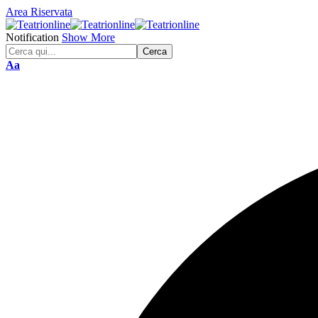
Area Riservata
Notification
Show More
Font
Aa
Resizer