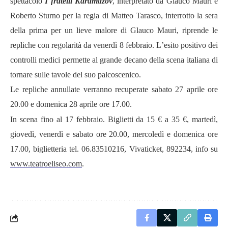
spettacolo
I fratelli Karamazov
, interpretato da Glauco Mauri e
Roberto Sturno per la regia di Matteo Tarasco, interrotto la sera
della prima per un lieve malore di Glauco Mauri, riprende le
repliche con regolarit
à
da venerdì
8
febbraio. L
’
esito positivo dei
controlli medici permette al grande decano della scena italiana di
tornare sulle tavole del suo palcoscenico.
Le repliche annullate verranno recuperate sabato 27 aprile ore
20.00 e domenica 28 aprile ore 17.00.
In scena fino al 17 febbraio. Biglietti da 15
€
a 35
€
, marted
ì,
giovedì, venerdì e sabato ore 20.00, mercoledì e domenica ore
17.00, biglietteria tel. 06.83510216, Vivaticket, 892234, info su
www.teatroeliseo.com
.