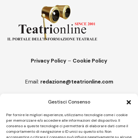
Privacy Policy
–
Cookie Policy
Email:
redazione@teatrionline.com
Articoli recenti
Gestisci Consenso
“Armonie d’arte”, arriva la Carmen
Per fornire le migliori esperienze, utilizziamo tecnologie come i cookie
per memorizzare e/o accedere alle informazioni del dispositivo. Il
Melicuccà, Capitale della poesia
consenso a queste tecnologie ci permetterà di elaborare dati come il
comportamento di navigazione o ID unici su questo sito. Non
acconsentire o ritirare il consenso può influire negativamente su alcune