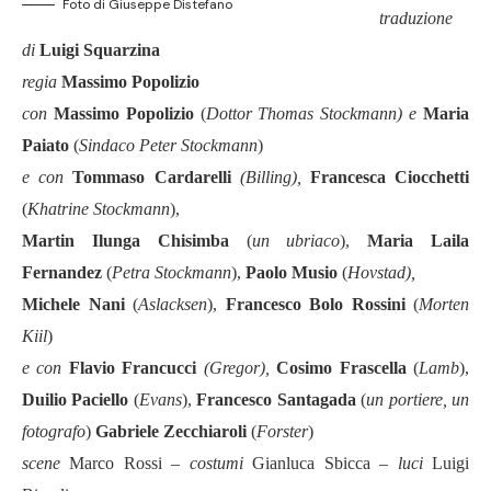
Foto di Giuseppe Distefano
traduzione
di
Luigi Squarzina
regia
Massimo Popolizio
con
Massimo Popolizio
(
Dottor
Thomas Stockmann) e
Maria
Paiato
(
Sindaco
Peter Stockmann
)
e con
Tommaso Cardarelli
(Billing),
Francesca Ciocchetti
(
Khatrine Stockmann
),
Martin Ilunga Chisimba
(
un ubriaco
),
Maria Laila
Fernandez
(
Petra Stockmann
),
Paolo Musio
(
Hovstad),
Michele Nani
(
Aslacksen
),
Francesco Bolo Rossini
(
Morten
Kiil
)
e con
Flavio Francucci
(Gregor),
Cosimo Frascella
(
Lamb
),
Duilio Paciello
(
Evans
),
Francesco Santagada
(
un portiere, un
fotografo
)
Gabriele Zecchiaroli
(
Forster
)
scene
Marco Rossi –
costumi
Gianluca Sbicca –
luci
Luigi