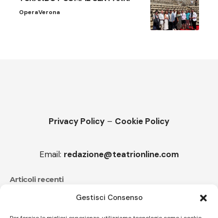
Opera
Verona
Privacy Policy
–
Cookie Policy
Email:
redazione@teatrionline.com
Articoli recenti
Gestisci Consenso
CucuFestival 2026: teatro di strada a Roana
Il sound travolgente di Sparagna e l’Orchestra