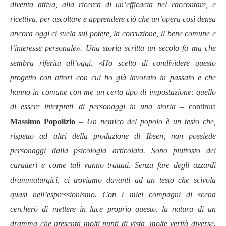
diventa attiva, alla ricerca di un’efficacia nel raccontare, e
ricettiva, per ascoltare e apprendere ciò che un’opera così densa
ancora oggi ci svela sul potere, la corruzione, il bene comune e
l’interesse personale
»
.
Una storia scritta un secolo fa ma che
sembra riferita all’oggi.
«
Ho scelto di condividere questo
progetto con attori con cui ho già lavorato in passato e che
hanno in comune con me un certo tipo di impostazione: quello
di essere
interpreti
di personaggi
in una storia
– continua
Massimo Popolizio
–
Un nemico del popolo
è un testo che,
rispetto ad altri della produzione di Ibsen, non possiede
personaggi dalla psicologia articolata. Sono piuttosto dei
caratteri
e come tali vanno trattati. Senza fare degli azzardi
drammaturgici, ci troviamo davanti ad un testo che scivola
quasi nell’
espressionismo
. Con i miei compagni di scena
cercherò di mettere in luce proprio questo, la natura di un
dramma che presenta molti
punti di vista
, molte
verità
diverse.