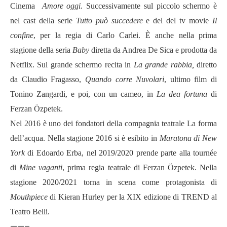
Cinema
Amore oggi
.
Successivamente sul piccolo schermo è
nel cast della serie
Tutto può succedere
e del del tv movie
Il
confine
, per la regia di Carlo Carlei. È anche nella prima
stagione della seria
Baby
diretta da Andrea De Sica e prodotta da
Netflix. Sul grande schermo recita in
La grande rabbia,
diretto
da Claudio Fragasso,
Quando corre Nuvolari
, ultimo film di
Tonino Zangardi, e poi, con un cameo, in
La dea fortuna
di
Ferzan
Özpetek.
Nel 2016 è uno dei fondatori della compagnia teatrale La forma
dell
’
acqua. Nella stagione 2016 si è esibito in
Maratona di New
York
di Edoardo Erba, nel 2019/2020 prende parte alla tourn
é
e
di
Mine vaganti
, prima regia teatrale di Ferzan
Ö
zpetek. Nella
stagione 2020/2021 torna in scena come protagonista di
Mouthpiece
di Kieran Hurley per la XIX edizione di TREND al
Teatro Belli.
——–