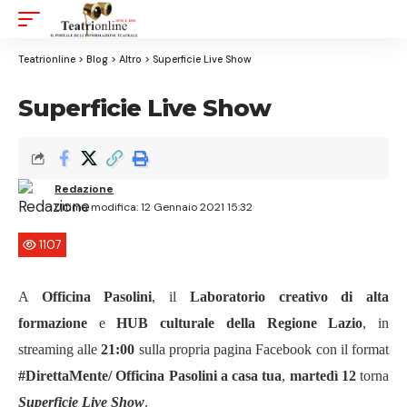
Aa
Font
Resizer
Teatrionline
>
Blog
>
Altro
>
Superficie Live Show
Superficie Live Show
Redazione
Ultima modifica: 12 Gennaio 2021 15:32
1107
A
Officina Pasolini
, il
Laboratorio creativo di alta
formazione
e
HUB
culturale
della Regione Lazio
, in
streaming alle
21:00
sulla propria pagina Facebook con il format
#DirettaMente/ Officina Pasolini a casa tua
,
marted
ì
12
torna
Superficie Live Show
.