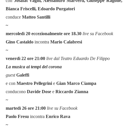
con
Josafat Vagni, Alessandro Marverti, Giuseppe Ragone,
Bianca Friscelli, Edoardo Purgatori
conduce
Matteo Santilli
~
mercoledì 20 eccezionalmente ore 18.30
live su Facebook
Gino Castaldo
incontra
Mario Calabresi
~
venerdì 22 ore 21:00
live dal Teatro Eduardo De Filippo
La musica ai tempi del corona
guest
Galeffi
e con
Maestro Pellegrini
e
Gian Marco Ciampa
conducono
Davide Dose
e
Riccardo Zianna
~
marted
ì 26 ore 21:00
live su Facebook
Paolo Fresu
incontra
Enrico Rava
~