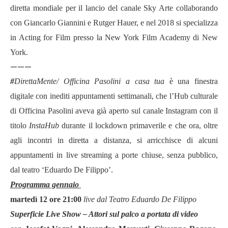
diretta mondiale per il lancio del
canale Sky Arte collaborando
con
Giancarlo Giannini
e Rutger Hauer, e nel 2018 si
specializza
in Acting for Film presso la New York Film Academy di New
York.
———
#
DirettaMente/ Officina Pasolini a casa tua
è una finestra
digitale con inediti appuntamenti settimanali, che l
’
Hub culturale
di Officina Pasolini aveva gi
à
aperto sul canale Instagram con il
titolo
InstaHub
durante il lockdown primaverile e che ora, oltre
agli incontri in diretta a distanza, si arricchisce di alcuni
appuntamenti in live streaming a porte chiuse, senza pubblico,
dal teatro
‘
Eduardo De Filippo
’.
Programma gennaio
marted
ì 12 ore 21:00
live dal Teatro Eduardo De Filippo
Superficie Live Show
– Attori sul palco a portata di video