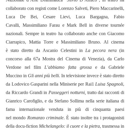
collaborato con registi come
Lorenzo Salveti, Piero Maccarinelli,
Luca De Bei,
Cesare Lievi,
Luca Bargagna, Fabio
Cavalli,
Massimiliano Farau e Mark Bell
in diverse tourné
e
nazionali. Sempre in teatro ha collaborato anche con
Giacomo
Ciarrapico, Mattia Torre
e Massimiliano Bruno. Al cinema
è stato diretto da
Ascanio Celestini
in
La pecora nera
(in
concorso alla 67a Mostra
del Cinema di Venezia), da
Carlo
Verdone
nel film
L’abbiamo fatta grossa
e da Gabriele
Muccino
in
Gli anni più belli
. In televisione invece è stato diretto
da
Lodovico Gasparini nella Miniserie per
Rai1
Luisa Spagnoli
,
da Riccardo Grandi
in
Passeggeri notturni,
tratto dai racconti di
Gianrico Carofiglio, e da
Stefano
Sollima
nella serie italiana di
fama internazionale venduta in più di cinquanta paesi
nel
mondo
Romanzo criminale
.
È stato inoltre tra i protagonisti
della docu-fiction
Michelangelo: il cuore e la pietra
, trasmessa in