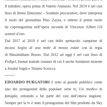
Il tuttofare
, opera prima di Valerio Atanasio. Nel 2019 è nel cast
fisso di
Imma Tataranni – Sostituto procuratore
, dove interpreta
il ruolo del giornalista Pino Zazza, e ottiene il primo ruolo
da
coprotagonista
nell
’
opera seconda di Vincenzo Alfieri
Gli
uomini d
’oro
.
Dal 2017 al 2019 è nel cast dello spettacolo campione di
incassi
Sogno di una notte di mezza estate
con la regia
di
Massimiliano Bruno. Dal 2012 ad oggi è nel cast fisso di
Pedigr
ì
, format teatrale romano di cui è anche fondatore insieme
a Josafat Vagni e Tiziano Scrocca.
———
EDOARDO PURGATORI
è noto al grande pubblico come
uno dei protagonisti della popolare serie tv,
Un medico in
famiglia
, entrando a far parte del cast dall
’ottava stagione.
Sempre per la tv
è stato il
protagonista
del film prodotto da
Sky