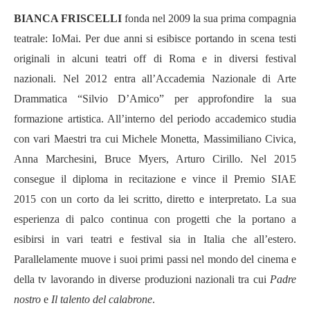
BIANCA FRISCELLI
fonda nel 2009 la sua prima compagnia
teatrale: IoMai. Per due anni si esibisce portando in scena testi
originali in alcuni teatri off di Roma e in diversi festival
nazionali. Nel 2012 entra all
’
Accademia Nazionale di Arte
Drammatica
“
Silvio D
’
Amico
”
per approfondire la sua
formazione artistica. All
’
interno del periodo accademico studia
con vari Maestri tra cui Michele Monetta, Massimiliano Civica,
Anna Marchesini, Bruce Myers, Arturo Cirillo. Nel 2015
consegue il diploma in recitazione e vince il
Premio SIAE
2015
con un corto da lei scritto, diretto e interpretato. La sua
esperienza di palco continua con progetti che la portano a
esibirsi in vari teatri e festival
sia in Italia che all
’
estero.
Parallelamente muove i suoi primi passi nel mondo del cinema e
della
tv lavorando in diverse produzioni nazionali tra cui
Padre
nostro
e
Il talento del calabrone
.