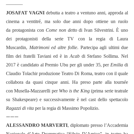
———–
JOSAFAT VAGNI
debutta a teatro a ventuno anni, approda al
cinema a ventitr
é
, ma solo due anni dopo ottiene un ruolo
da
protagonista
con
Come non detto
di Ivan Silvestrini. È uno
dei protagonisti della serie TV con la regia di Laura
Muscardin,
Matrimoni ed altre follie
. Partecipa agli ultimi due
film dei fratelli Taviani ed è
in
Acab
di Stefano Sollima. Nel
2017
è
candidato al Premio Ubu
per gli under 35, per
Emilia
di
Claudio Tolachir produzione Teatro Di Roma, teatro con il quale
collabora da quasi cinque anni. Ha preso parte alla tourn
é
e
con
Musella-Mazzarelli
per
Who is the King
(prima serie teatrale
su Shakespeare) e successivamente è nel cast dello spettacolo
Ragazzi di vita
per la regia di
Massimo Popolizio.
———
ALESSANDRO MARVERTI
, diplomato presso l
’
Accademia
Nazionale d
’
Arte Drammatica
“
Silvio D
’
Amico
”
, in teatro ha