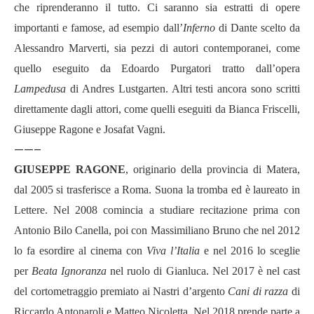
che riprenderanno il tutto. Ci saranno sia estratti di opere
importanti e famose, ad esempio dall
’
Inferno
di Dante scelto da
Alessandro Marverti, sia pezzi di autori contemporanei, come
quello eseguito da Edoardo Purgatori tratto dall
’
opera
Lampedusa
di Andres Lustgarten. Altri testi ancora sono scritti
direttamente dagli attori, come quelli eseguiti da Bianca Friscelli,
Giuseppe Ragone e Josafat Vagni.
——–
GIUSEPPE RAGONE
,
originario della provincia di Matera,
dal 2005 si trasferisce a Roma. Suona la tromba ed è laureato in
Lettere. Nel 2008 comincia a studiare recitazione prima con
Antonio Bilo Canella, poi con Massimiliano Bruno che nel 2012
lo fa esordire al cinema con
Viva l’Italia
e nel 2016 lo sceglie
per
Beata Ignoranza
nel ruolo di Gianluca. Nel 2017 è nel cast
del cortometraggio premiato ai Nastri d’argento
Cani di razza
di
Riccardo Antonaroli e Matteo Nicoletta. Nel 2018 prende parte a