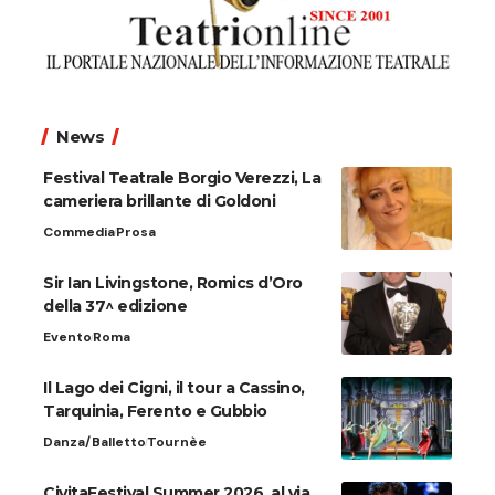
News
Festival Teatrale Borgio Verezzi, La
cameriera brillante di Goldoni
Commedia
Prosa
Sir Ian Livingstone, Romics d’Oro
della 37^ edizione
Evento
Roma
Il Lago dei Cigni, il tour a Cassino,
Tarquinia, Ferento e Gubbio
Danza/Balletto
Tournèe
CivitaFestival Summer 2026, al via