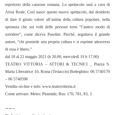
repertorio della canzone romana. Lo spettacolo sar
à
a cura di
Alvia Reale. Così nasce questo nuovo spettacolo, dal desiderio
di dare il giusto valore all
’
anima della cultura popolare, nella
speranza che sui volti delle persone torni
“l’
antico modo di
sorridere
”
, come diceva Pasolini. Perch
é
, seguitava il grande
autore,
“
chi possiede una propria cultura e si esprime attraverso
di essa è libero.
”
dal 18 al 22 maggio 2021 (h 20.00, mercoledì
19 h 17.00)
TEATRO VITTORIA – ATTORI & TECNICI _ Piazza S.
Maria Liberatrice 10, Roma (Testaccio) Botteghino: 06 5740170
– 06 5740598
Vendita on-line e info: www.teatrovittoria.it
Come arrivare: Metro: Piramide; Bus: 170, 781, 83, 3
——–