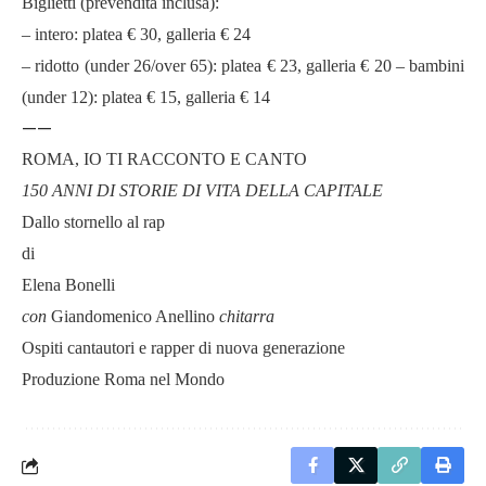
Biglietti (prevendita inclusa):
– intero: platea
€
30, galleria
€
24
– ridotto (under 26/over 65): platea
€
23, galleria
€
20 – bambini
(under 12): platea
€
15, galleria
€
14
——
ROMA, IO TI RACCONTO E CANTO
150 ANNI DI STORIE DI VITA DELLA CAPITALE
Dallo stornello al rap
di
Elena Bonelli
con
Giandomenico Anellino
chitarra
Ospiti cantautori e rapper di nuova generazione
Produzione Roma nel Mondo