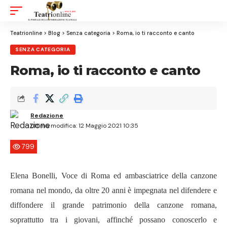
Aa
Font
Resizer
Teatrionline
>
Blog
>
Senza categoria
>
Roma, io ti racconto e canto
SENZA CATEGORIA
Roma, io ti racconto e canto
Redazione
Ultima modifica: 12 Maggio 2021 10:35
799
Elena Bonelli, Voce di Roma ed ambasciatrice della canzone
romana nel mondo, da oltre 20 anni è impegnata nel difendere e
diffondere il grande patrimonio della canzone romana,
soprattutto tra i giovani, affinch
é
possano conoscerlo e