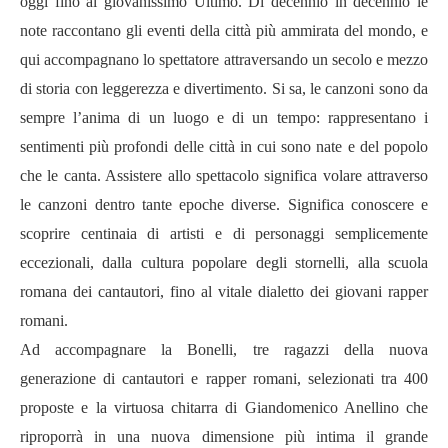
oggi fino al giovanissimo Ultimo. Di decennio in decennio le
note raccontano gli eventi della citt
à
pi
ù ammirata del mondo, e
qui accompagnano lo spettatore attraversando un secolo e mezzo
di storia con leggerezza e divertimento. Si sa, le canzoni sono da
sempre l
’
anima di un luogo e di un tempo: rappresentano i
sentimenti più profondi delle citt
à
in cui sono nate e del popolo
che le canta. Assistere allo spettacolo significa volare attraverso
le canzoni dentro tante epoche diverse. Significa conoscere e
scoprire centinaia di artisti e di personaggi semplicemente
eccezionali, dalla cultura popolare degli stornelli, alla scuola
romana dei cantautori, fino al vitale dialetto dei giovani rapper
romani.
Ad accompagnare la Bonelli, tre ragazzi della nuova
generazione di cantautori e rapper romani, selezionati tra 400
proposte e la virtuosa chitarra di Giandomenico Anellino che
riproporr
à
in una nuova dimensione più intima il grande