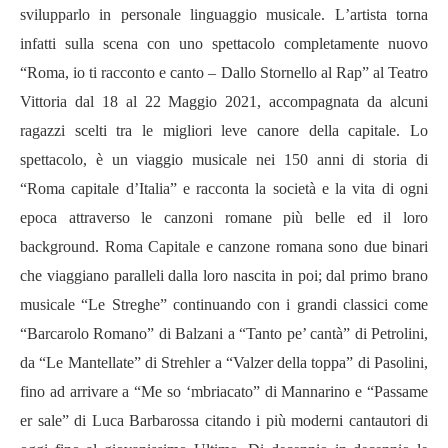
svilupparlo in personale linguaggio musicale. L
’
artista torna
infatti sulla scena con uno spettacolo completamente nuovo
“
Roma, io ti racconto e canto – Dallo Stornello al Rap
”
al Teatro
Vittoria dal 18 al 22 Maggio 2021, accompagnata da alcuni
ragazzi scelti tra le migliori leve canore della capitale. Lo
spettacolo, è un viaggio musicale nei 150 anni di storia di
“
Roma capitale d
’
Italia
”
e racconta la societ
à
e la vita di ogni
epoca attraverso le canzoni romane più belle ed il loro
background. Roma Capitale e canzone romana sono due binari
che viaggiano paralleli dalla loro nascita in poi; dal primo brano
musicale
“
Le Streghe
”
continuando con i grandi classici come
“
Barcarolo Romano
”
di Balzani a
“
Tanto pe
’
cant
à”
di Petrolini,
da
“
Le Mantellate
”
di Strehler a
“
Valzer della toppa
”
di Pasolini,
fino ad arrivare a
“
Me so
‘
mbriacato
”
di Mannarino e
“Passame
er sale”
di Luca Barbarossa citando i più moderni cantautori di