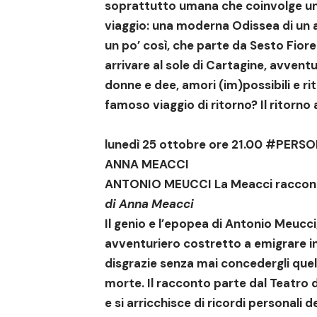
soprattutto umana che coinvolge un gr
viaggio: una moderna Odissea di un a
un po’ così, che parte da Sesto Fior
arrivare al sole di Cartagine, avventu
donne e dee, amori (im)possibili e rit
famoso viaggio di ritorno? Il ritorno a
lunedì 25 ottobre ore 21.00
#PERSO
ANNA MEACCI
ANTONIO MEUCCI La Meacci raccon
di
Anna Meacci
Il genio e l’epopea di Antonio Meucc
avventuriero costretto a emigrare in 
disgrazie senza mai concedergli quel
morte. Il racconto parte dal Teatro d
e si arricchisce di ricordi personali d