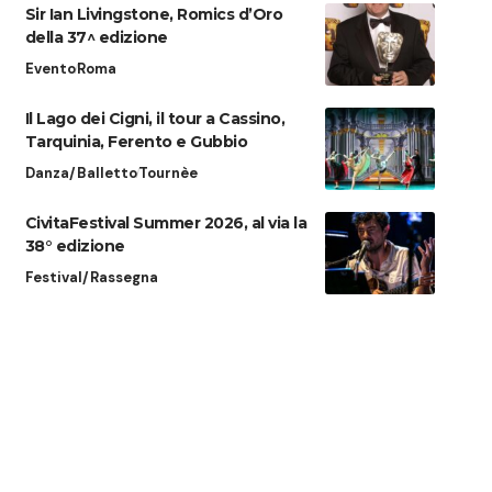
Sir Ian Livingstone, Romics d’Oro
della 37^ edizione
Evento
Roma
Il Lago dei Cigni, il tour a Cassino,
Tarquinia, Ferento e Gubbio
Danza/Balletto
Tournèe
CivitaFestival Summer 2026, al via la
38° edizione
Festival/Rassegna