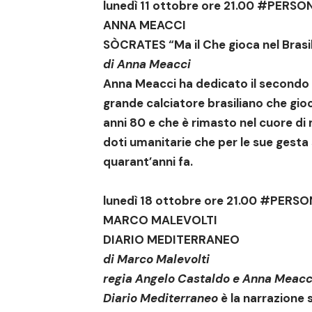
lunedì 11 ottobre ore 21.00
#PERSON
ANNA MEACCI
SÒCRATES “Ma il Che gioca nel Brasi
di
Anna Meacci
Anna Meacci ha dedicato il secondo
grande calciatore brasiliano che giocò i
anni 80 e che è rimasto nel cuore di m
doti umanitarie che per le sue gesta 
quarant’anni fa.
lunedì 18 ottobre ore 21.00
#PERSON
MARCO MALEVOLTI
DIARIO MEDITERRANEO
di
Marco Malevolti
regia
Angelo Castaldo
e
Anna Meacc
Diario Mediterraneo
è la narrazione 