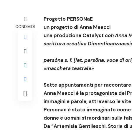
Progetto PERSONaE
un progetto di Anna Meacci
CONDIVIDI
una produzione Catalyst
con
Anna M
scrittura creativa Dimenticanza
assi
persóna s. f. [lat. persōna, voce di o
«maschera teatrale»
Sette appuntamenti per raccontare le
Anna Meacci è la protagonista del 
immagini e parole, attraverso le vite
Personae
è stato immaginato come un
donne e uomini straordinari sulla fals
Da “Artemisia Gentileschi. Storia di u