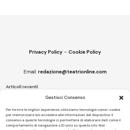
Privacy Policy
–
Cookie Policy
Email:
redazione@teatrionline.com
Articoli recenti
Gestisci Consenso
CucuFestival 2026: teatro di strada a Roana
Il sound travolgente di Sparagna e l’Orchestra
Per fornire le migliori esperienze, utilizziamo tecnologie come i cookie
per memorizzare e/o accedere alle informazioni del dispositivo. Il
popolare italiana
consenso a queste tecnologie ci permetterà di elaborare dati come il
comportamento di navigazione o ID unici su questo sito. Non