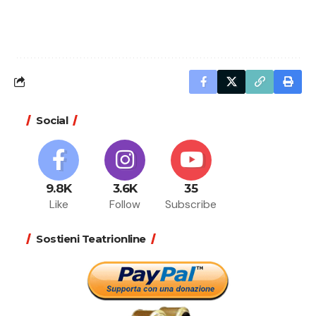
Social
9.8K
3.6K
35
Like
Follow
Subscribe
Sostieni Teatrionline