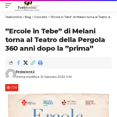
Aa
Font
Resizer
Teatrionline
>
Blog
>
Concerto
>
”Ercole in Tebe” di Melani torna al Teatro della Pergola 360 anni dopo la ”prima”
”Ercole in Tebe” di Melani
torna al Teatro della Pergola
360 anni dopo la ”prima”
Redazione2
Ultima modifica: 31 Gennaio 2022 11:41
774