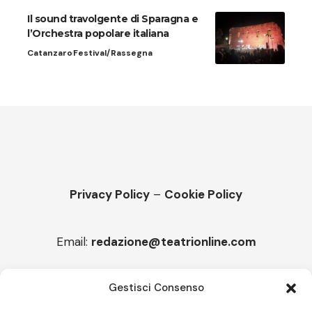
Il sound travolgente di Sparagna e
l’Orchestra popolare italiana
Catanzaro
Festival/Rassegna
Privacy Policy
–
Cookie Policy
Email:
redazione@teatrionline.com
Articoli recenti
Gestisci Consenso
“Roccella Summer festival”, il 9 agosto ci sarà Il Tre