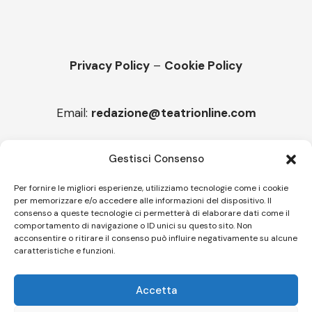
Privacy Policy
–
Cookie Policy
Email:
redazione@teatrionline.com
Articoli recenti
Gestisci Consenso
“Armonie d’arte”, Borgia borgo espanso
Per fornire le migliori esperienze, utilizziamo tecnologie come i cookie
per memorizzare e/o accedere alle informazioni del dispositivo. Il
“Color fest” torna in Calabria
consenso a queste tecnologie ci permetterà di elaborare dati come il
comportamento di navigazione o ID unici su questo sito. Non
acconsentire o ritirare il consenso può influire negativamente su alcune
caratteristiche e funzioni.
Follow US
Accetta
© A.C.I.D.I. Associazione Culturale Informazione Diffusione Innovazione