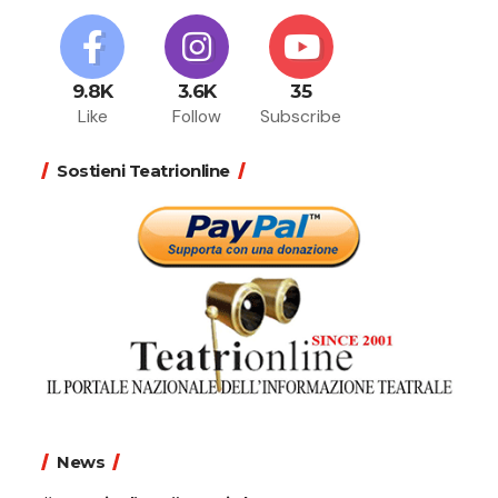
9.8K
3.6K
35
Like
Follow
Subscribe
Sostieni Teatrionline
News