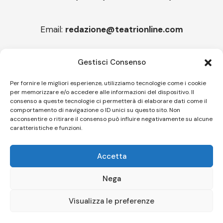
Email:
redazione@teatrionline.com
Articoli recenti
Gestisci Consenso
“Roccella Summer festival”, il 9 agosto ci sarà Il Tre
Per fornire le migliori esperienze, utilizziamo tecnologie come i cookie
per memorizzare e/o accedere alle informazioni del dispositivo. Il
“Armonie d’arte” attende Joey Calderazzo
consenso a queste tecnologie ci permetterà di elaborare dati come il
comportamento di navigazione o ID unici su questo sito. Non
acconsentire o ritirare il consenso può influire negativamente su alcune
caratteristiche e funzioni.
Follow US
Accetta
© A.C.I.D.I. Associazione Culturale Informazione Diffusione Innovazione
APS - Codice Fiscale 94310120483 - Via Jacopo Nardi 21 - 50132
Nega
Firenze - SEO BY SIMONE ROMPIETTI SR WEB
Visualizza le preferenze
Le tue preferenze relative alla privacy