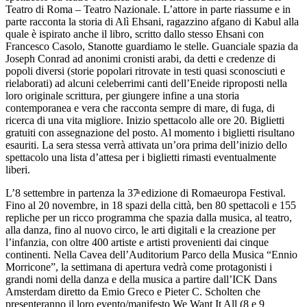
Teatro di Roma – Teatro Nazionale. L’attore in parte riassume e in
parte racconta la storia di Alì Ehsani, ragazzino afgano di Kabul alla
quale è ispirato anche il libro, scritto dallo stesso Ehsani con
Francesco Casolo, Stanotte guardiamo le stelle. Guanciale spazia da
Joseph Conrad ad anonimi cronisti arabi, da detti e credenze di
popoli diversi (storie popolari ritrovate in testi quasi sconosciuti e
rielaborati) ad alcuni celeberrimi canti dell’Eneide riproposti nella
loro originale scrittura, per giungere infine a una storia
contemporanea e vera che racconta sempre di mare, di fuga, di
ricerca di una vita migliore. Inizio spettacolo alle ore 20. Biglietti
gratuiti con assegnazione del posto. Al momento i biglietti risultano
esauriti. La sera stessa verrà attivata un’ora prima dell’inizio dello
spettacolo una lista d’attesa per i biglietti rimasti eventualmente
liberi.
L’8 settembre in partenza la 37ͣ edizione di Romaeuropa Festival.
Fino al 20 novembre, in 18 spazi della città, ben 80 spettacoli e 155
repliche per un ricco programma che spazia dalla musica, al teatro,
alla danza, fino al nuovo circo, le arti digitali e la creazione per
l’infanzia, con oltre 400 artiste e artisti provenienti dai cinque
continenti. Nella Cavea dell’Auditorium Parco della Musica “Ennio
Morricone”, la settimana di apertura vedrà come protagonisti i
grandi nomi della danza e della musica a partire dall’ICK Dans
Amsterdam diretto da Emio Greco e Pieter C. Scholten che
presenteranno il loro evento/manifesto We Want It All (8 e 9