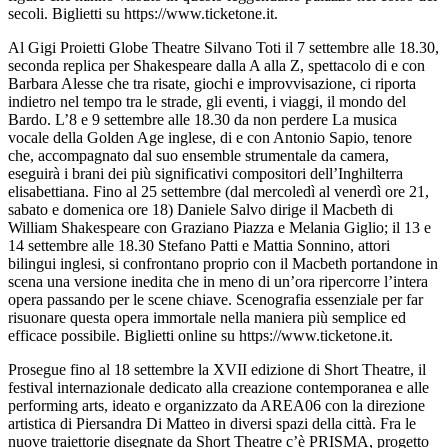
secoli. Biglietti su https://www.ticketone.it.
Al Gigi Proietti Globe Theatre Silvano Toti il 7 settembre alle 18.30,
seconda replica per Shakespeare dalla A alla Z, spettacolo di e con
Barbara Alesse che tra risate, giochi e improvvisazione, ci riporta
indietro nel tempo tra le strade, gli eventi, i viaggi, il mondo del
Bardo. L’8 e 9 settembre alle 18.30 da non perdere La musica
vocale della Golden Age inglese, di e con Antonio Sapio, tenore
che, accompagnato dal suo ensemble strumentale da camera,
eseguirà i brani dei più significativi compositori dell’Inghilterra
elisabettiana. Fino al 25 settembre (dal mercoledì al venerdì ore 21,
sabato e domenica ore 18) Daniele Salvo dirige il Macbeth di
William Shakespeare con Graziano Piazza e Melania Giglio; il 13 e
14 settembre alle 18.30 Stefano Patti e Mattia Sonnino, attori
bilingui inglesi, si confrontano proprio con il Macbeth portandone in
scena una versione inedita che in meno di un’ora ripercorre l’intera
opera passando per le scene chiave. Scenografia essenziale per far
risuonare questa opera immortale nella maniera più semplice ed
efficace possibile. Biglietti online su https://www.ticketone.it.
Prosegue fino al 18 settembre la XVII edizione di Short Theatre, il
festival internazionale dedicato alla creazione contemporanea e alle
performing arts, ideato e organizzato da AREA06 con la direzione
artistica di Piersandra Di Matteo in diversi spazi della città. Fra le
nuove traiettorie disegnate da Short Theatre c’è PRISMA, progetto