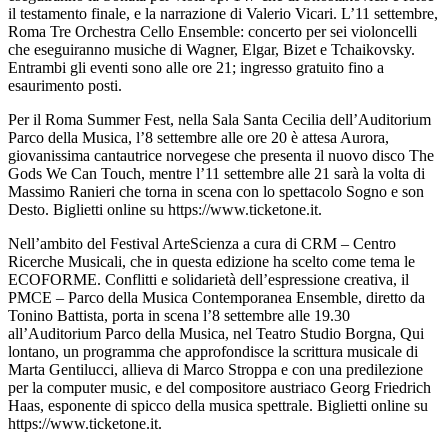
il testamento finale, e la narrazione di Valerio Vicari. L’11 settembre,
Roma Tre Orchestra Cello Ensemble: concerto per sei violoncelli
che eseguiranno musiche di Wagner, Elgar, Bizet e Tchaikovsky.
Entrambi gli eventi sono alle ore 21; ingresso gratuito fino a
esaurimento posti.
Per il Roma Summer Fest, nella Sala Santa Cecilia dell’Auditorium
Parco della Musica, l’8 settembre alle ore 20 è attesa Aurora,
giovanissima cantautrice norvegese che presenta il nuovo disco The
Gods We Can Touch, mentre l’11 settembre alle 21 sarà la volta di
Massimo Ranieri che torna in scena con lo spettacolo Sogno e son
Desto. Biglietti online su https://www.ticketone.it.
Nell’ambito del Festival ArteScienza a cura di CRM – Centro
Ricerche Musicali, che in questa edizione ha scelto come tema le
ECOFORME. Conflitti e solidarietà dell’espressione creativa, il
PMCE – Parco della Musica Contemporanea Ensemble, diretto da
Tonino Battista, porta in scena l’8 settembre alle 19.30
all’Auditorium Parco della Musica, nel Teatro Studio Borgna, Qui
lontano, un programma che approfondisce la scrittura musicale di
Marta Gentilucci, allieva di Marco Stroppa e con una predilezione
per la computer music, e del compositore austriaco Georg Friedrich
Haas, esponente di spicco della musica spettrale. Biglietti online su
https://www.ticketone.it.