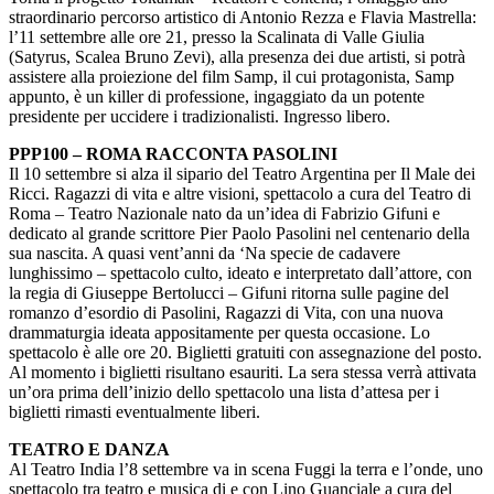
straordinario percorso artistico di Antonio Rezza e Flavia Mastrella:
l’11 settembre alle ore 21, presso la Scalinata di Valle Giulia
(Satyrus, Scalea Bruno Zevi), alla presenza dei due artisti, si potrà
assistere alla proiezione del film Samp, il cui protagonista, Samp
appunto, è un killer di professione, ingaggiato da un potente
presidente per uccidere i tradizionalisti. Ingresso libero.
PPP100 – ROMA RACCONTA PASOLINI
Il 10 settembre si alza il sipario del Teatro Argentina per Il Male dei
Ricci. Ragazzi di vita e altre visioni, spettacolo a cura del Teatro di
Roma – Teatro Nazionale nato da un’idea di Fabrizio Gifuni e
dedicato al grande scrittore Pier Paolo Pasolini nel centenario della
sua nascita. A quasi vent’anni da ‘Na specie de cadavere
lunghissimo – spettacolo culto, ideato e interpretato dall’attore, con
la regia di Giuseppe Bertolucci – Gifuni ritorna sulle pagine del
romanzo d’esordio di Pasolini, Ragazzi di Vita, con una nuova
drammaturgia ideata appositamente per questa occasione. Lo
spettacolo è alle ore 20. Biglietti gratuiti con assegnazione del posto.
Al momento i biglietti risultano esauriti. La sera stessa verrà attivata
un’ora prima dell’inizio dello spettacolo una lista d’attesa per i
biglietti rimasti eventualmente liberi.
TEATRO E DANZA
Al Teatro India l’8 settembre va in scena Fuggi la terra e l’onde, uno
spettacolo tra teatro e musica di e con Lino Guanciale a cura del