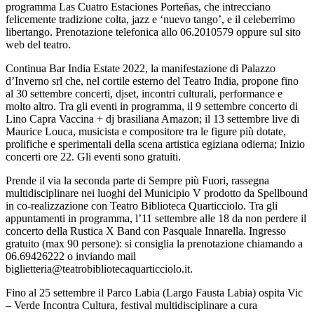
programma Las Cuatro Estaciones Porteñas, che intrecciano
felicemente tradizione colta, jazz e ‘nuevo tango’, e il celeberrimo
libertango. Prenotazione telefonica allo 06.2010579 oppure sul sito
web del teatro.
Continua Bar India Estate 2022, la manifestazione di Palazzo
d’Inverno srl che, nel cortile esterno del Teatro India, propone fino
al 30 settembre concerti, djset, incontri culturali, performance e
molto altro. Tra gli eventi in programma, il 9 settembre concerto di
Lino Capra Vaccina + dj brasiliana Amazon; il 13 settembre live di
Maurice Louca, musicista e compositore tra le figure più dotate,
prolifiche e sperimentali della scena artistica egiziana odierna; Inizio
concerti ore 22. Gli eventi sono gratuiti.
Prende il via la seconda parte di Sempre più Fuori, rassegna
multidisciplinare nei luoghi del Municipio V prodotto da Spellbound
in co-realizzazione con Teatro Biblioteca Quarticciolo. Tra gli
appuntamenti in programma, l’11 settembre alle 18 da non perdere il
concerto della Rustica X Band con Pasquale Innarella. Ingresso
gratuito (max 90 persone): si consiglia la prenotazione chiamando a
06.69426222 o inviando mail
biglietteria@teatrobibliotecaquarticciolo.it.
Fino al 25 settembre il Parco Labia (Largo Fausta Labia) ospita Vic
– Verde Incontra Cultura, festival multidisciplinare a cura