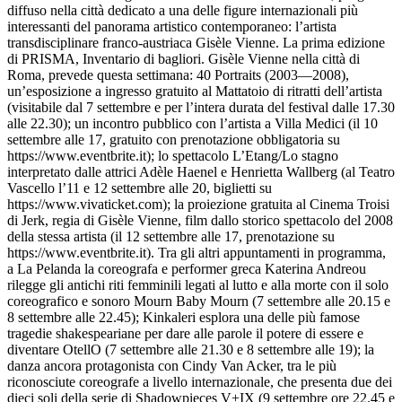
diffuso nella città dedicato a una delle figure internazionali più
interessanti del panorama artistico contemporaneo: l’artista
transdisciplinare franco-austriaca Gisèle Vienne. La prima edizione
di PRISMA, Inventario di bagliori. Gisèle Vienne nella città di
Roma, prevede questa settimana: 40 Portraits (2003—2008),
un’esposizione a ingresso gratuito al Mattatoio di ritratti dell’artista
(visitabile dal 7 settembre e per l’intera durata del festival dalle 17.30
alle 22.30); un incontro pubblico con l’artista a Villa Medici (il 10
settembre alle 17, gratuito con prenotazione obbligatoria su
https://www.eventbrite.it); lo spettacolo L’Etang/Lo stagno
interpretato dalle attrici Adèle Haenel e Henrietta Wallberg (al Teatro
Vascello l’11 e 12 settembre alle 20, biglietti su
https://www.vivaticket.com); la proiezione gratuita al Cinema Troisi
di Jerk, regia di Gisèle Vienne, film dallo storico spettacolo del 2008
della stessa artista (il 12 settembre alle 17, prenotazione su
https://www.eventbrite.it). Tra gli altri appuntamenti in programma,
a La Pelanda la coreografa e performer greca Katerina Andreou
rilegge gli antichi riti femminili legati al lutto e alla morte con il solo
coreografico e sonoro Mourn Baby Mourn (7 settembre alle 20.15 e
8 settembre alle 22.45); Kinkaleri esplora una delle più famose
tragedie shakespeariane per dare alle parole il potere di essere e
diventare OtellO (7 settembre alle 21.30 e 8 settembre alle 19); la
danza ancora protagonista con Cindy Van Acker, tra le più
riconosciute coreografe a livello internazionale, che presenta due dei
dieci soli della serie di Shadowpieces V+IX (9 settembre ore 22.45 e