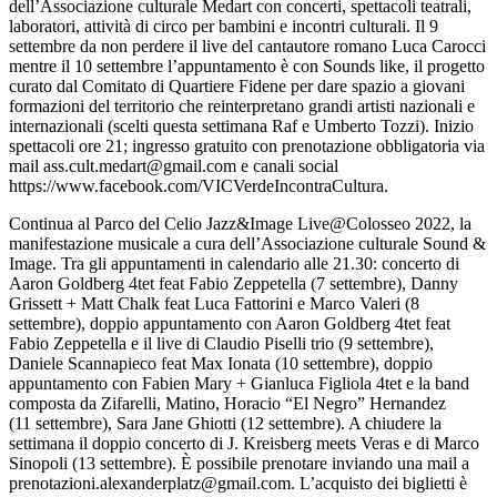
dell’Associazione culturale Medart con concerti, spettacoli teatrali,
laboratori, attività di circo per bambini e incontri culturali. Il 9
settembre da non perdere il live del cantautore romano Luca Carocci
mentre il 10 settembre l’appuntamento è con Sounds like, il progetto
curato dal Comitato di Quartiere Fidene per dare spazio a giovani
formazioni del territorio che reinterpretano grandi artisti nazionali e
internazionali (scelti questa settimana Raf e Umberto Tozzi). Inizio
spettacoli ore 21; ingresso gratuito con prenotazione obbligatoria via
mail ass.cult.medart@gmail.com e canali social
https://www.facebook.com/VICVerdeIncontraCultura.
Continua al Parco del Celio Jazz&Image Live@Colosseo 2022, la
manifestazione musicale a cura dell’Associazione culturale Sound &
Image. Tra gli appuntamenti in calendario alle 21.30: concerto di
Aaron Goldberg 4tet feat Fabio Zeppetella (7 settembre), Danny
Grissett + Matt Chalk feat Luca Fattorini e Marco Valeri (8
settembre), doppio appuntamento con Aaron Goldberg 4tet feat
Fabio Zeppetella e il live di Claudio Piselli trio (9 settembre),
Daniele Scannapieco feat Max Ionata (10 settembre), doppio
appuntamento con Fabien Mary + Gianluca Figliola 4tet e la band
composta da Zifarelli, Matino, Horacio “El Negro” Hernandez
(11 settembre), Sara Jane Ghiotti (12 settembre). A chiudere la
settimana il doppio concerto di J. Kreisberg meets Veras e di Marco
Sinopoli (13 settembre). È possibile prenotare inviando una mail a
prenotazioni.alexanderplatz@gmail.com. L’acquisto dei biglietti è