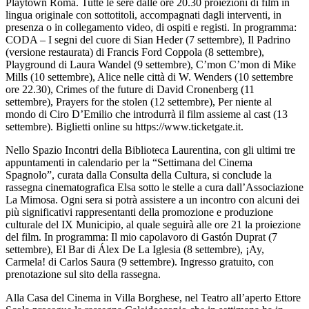
Playtown Roma. Tutte le sere dalle ore 20.30 proiezioni di film in
lingua originale con sottotitoli, accompagnati dagli interventi, in
presenza o in collegamento video, di ospiti e registi. In programma:
CODA – I segni del cuore di Sian Heder (7 settembre), Il Padrino
(versione restaurata) di Francis Ford Coppola (8 settembre),
Playground di Laura Wandel (9 settembre), C’mon C’mon di Mike
Mills (10 settembre), Alice nelle città di W. Wenders (10 settembre
ore 22.30), Crimes of the future di David Cronenberg (11
settembre), Prayers for the stolen (12 settembre), Per niente al
mondo di Ciro D’Emilio che introdurrà il film assieme al cast (13
settembre). Biglietti online su https://www.ticketgate.it.
Nello Spazio Incontri della Biblioteca Laurentina, con gli ultimi tre
appuntamenti in calendario per la “Settimana del Cinema
Spagnolo”, curata dalla Consulta della Cultura, si conclude la
rassegna cinematografica Elsa sotto le stelle a cura dall’Associazione
La Mimosa. Ogni sera si potrà assistere a un incontro con alcuni dei
più significativi rappresentanti della promozione e produzione
culturale del IX Municipio, al quale seguirà alle ore 21 la proiezione
del film. In programma: Il mio capolavoro di Gastón Duprat (7
settembre), El Bar di Álex De La Iglesia (8 settembre), ¡Ay,
Carmela! di Carlos Saura (9 settembre). Ingresso gratuito, con
prenotazione sul sito della rassegna.
Alla Casa del Cinema in Villa Borghese, nel Teatro all’aperto Ettore