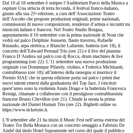
Dal 10 al 18 settembre è sempre l’Auditorium Parco della Musica a
ospitare Una striscia di terra feconda, il festival franco-italiano,
giunto alla sua 25ᵃ edizione, a cura dell’Associazione Teatro
dell’Ascolto che propone produzioni originali, prime nazionali,
commissioni di nuove composizioni, residenze d’artista e incontri tra
musicisti italiani e francesi. Nel Teatro Studio Borgna,
appuntamento il 10 settembre con la prima nazionale di Nout che
vedrà sul palco Delphine Joussein, flauto traverso, Rafaelle
Rinaudo, arpa elettrica, e Blanche Lafuente, batteria (ore 18), il
concerto dell’Edward Perraud Trio (ore 21) e il live del pianista
Franco D’Andrea sul palco con dj Rocca, drum machines & live
programming (ore 22). L’11 settembre una nuova produzione
originale con Dominique Pifarely, violino, e Federica Michisanti,
contrabbasso (ore 18); all’interno della rassegna si inserisce il
Premio SIAE che in questa edizione porta sul palco i primi due
nuovi talenti emersi dalla graduatoria del Top Jazz. I vincitori
quest’anno sono la violinista Anais Drago e la batterista Francesca
Remigi, chiamate a collaborare con il prestigioso contrabbassista
francese Bruno Chevillon (ore 21). Chiude la serata la prima
nazionale del Daniel Humair Trio (ore 22). Biglietti online su
https://www.ticketone.it.
L’8 settembre alle 21 ha inizio il Music Fest nell’arena esterna del
Teatro Tor Bella Monaca con un concerto omaggio a Fabrizio De
André dal titolo Hotel Supramonte nel corso del quale il pubblico