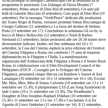
Scola prosegue la rassegna Caleidoscopio che in settimana ha in
programma le proiezioni: Los Zuluagas di Flavia Montini (7
settembre), Primo amore di Dino Risi (8 settembre), Gli anni più
belli di Gabriele Muccino (9 settembre), Caro papà di Dino Risi (10
settembre). Per la rassegna “Verdi/Piave” dedicata alle produzioni
del Teatro Regio di Parma, verranno proiettati Simon Boccanegra di
Giorgio Gallione (11 settembre) e La forza del destino di Stefano
Poda (13 settembre ore 17). Concludono la settimana Gli occhi, la
bocca di Marco Bellocchio (12 settembre) e Yentl di Barbra
Streisand (13 settembre). Inizio proiezioni alle ore 20.30 tranne dove
diversamente indicato. Inoltre, nel fine settimana del 10 e 11
settembre, la Casa del Cinema ospiterà la terza edizione del Festival
del Cinema Filippino a Roma che celebrerà i 75 anni di relazioni
diplomatiche tra le Filippine e l’Italia. La manifestazione,
organizzata dall’Ambasciata delle Filippine a Roma e il Sentro Rizal
Roma, in collaborazione con il Film Development Council of the
Philippines (FDCP – Consiglio per lo Sviluppo del Cinema
Filippino), presenterà cinque film tra cui Rainbow’s Sunset di Joel
Lamangan (10 settembre ore 10 e 11 settembre ore 10 e 18), Excuse
Me, Miss, Miss, Miss di Sonny Calvento (10 settembre ore 13 e 11
settembre ore 15.30), il pluripremiato LSS (Last Song Syndrome) di
Jade Castro (10 e 11 settembre ore 13.30), The Headhunter’s
Daughter di Don Josephus Raphael Eblahan (10 settembre ore
15.30 e 11 settembre ore 13 e ore 17.30) e l’acclamato A is for
Agustin di Grace Simbulan (11 settembre ore 16). Il 12 settembre,