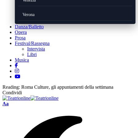
Venezia
Verona
Danza/Balletto
Opera
Prosa
Festival/Rassegna
Intervista
Libri
Musica
Reading:
Roma Culture, gli appuntamenti della settimana
Condividi
Font
Aa
Resizer