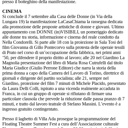
presso il botteghino della manifestazione.
CINEMA
Si conclude il 7 settembre alla Casa delle Donne (in Via della
Lungara 19) la manifestazione LaCasaChiama la rassegna dedicata
alla promozione delle proposte artistiche di donne e giovani. Ultimo
appuntamento con DONNE (in)VISIBILI, un pomeriggio dedicato
alle donne tra storia, informazione e cinema del reale condotto da
Nella Condorelli. Si parte alle 18 con la proiezione in Sala Tosi del
film Giovanna di Gillo Pontecorvo sulla protesta delle operaie tessili
di Prato nel corso di un’occupazione della fabbrica, nei primi anni
’50, per difendere il proprio diritto al lavoro; alle 20 nel Giardino La
Magnolia presentazione del libro di Maria Rosa Cutrufelli dal titolo
Maria Giudice (Giulio Perrone Editore) che narra la storia della
prima donna a capo della Camera del Lavoro di Torino, direttrice di
giornali e dirigente del partito socialista; alle 21, sempre nel
Giardino, proiezione del film 7 minuti di Michele Placido, presentato
da Laura Delli Colli, ispirato a una vicenda realmente accaduta in
Franca, in cui un gruppo di operaie si rifiutano di firmare una
particolare clausola che prevede la riduzione dalle pausa pranzo di 7
minuti, e tratto dal lavoro teatrale di Stefano Massini. L’evento è a
ingresso gratuito contingentato.
Presso il laghetto di Villa Ada prosegue la programmazione del
Floating Theatre Summer Fest a cura dell’Associazione culturale