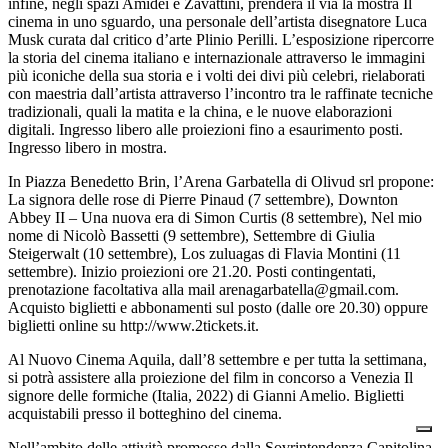
infine, negli spazi Amidei e Zavattini, prenderà il via la mostra Il
cinema in uno sguardo, una personale dell’artista disegnatore Luca
Musk curata dal critico d’arte Plinio Perilli. L’esposizione ripercorre
la storia del cinema italiano e internazionale attraverso le immagini
più iconiche della sua storia e i volti dei divi più celebri, rielaborati
con maestria dall’artista attraverso l’incontro tra le raffinate tecniche
tradizionali, quali la matita e la china, e le nuove elaborazioni
digitali. Ingresso libero alle proiezioni fino a esaurimento posti.
Ingresso libero in mostra.
In Piazza Benedetto Brin, l’Arena Garbatella di Olivud srl propone:
La signora delle rose di Pierre Pinaud (7 settembre), Downton
Abbey II – Una nuova era di Simon Curtis (8 settembre), Nel mio
nome di Nicolò Bassetti (9 settembre), Settembre di Giulia
Steigerwalt (10 settembre), Los zuluagas di Flavia Montini (11
settembre). Inizio proiezioni ore 21.20. Posti contingentati,
prenotazione facoltativa alla mail arenagarbatella@gmail.com.
Acquisto biglietti e abbonamenti sul posto (dalle ore 20.30) oppure
biglietti online su http://www.2tickets.it.
Al Nuovo Cinema Aquila, dall’8 settembre e per tutta la settimana,
si potrà assistere alla proiezione del film in concorso a Venezia Il
signore delle formiche (Italia, 2022) di Gianni Amelio. Biglietti
acquistabili presso il botteghino del cinema.
Nell’ambito delle attività promosse dalla Sovrintendenza Capitolina