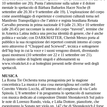
10 settembre ore 20). Punta l’attenzione sulla salute e il dolore
mentale lo spettacolo di Bárbara Bañuelos Hacer Noche (8
settembre alle 20.30 e 9 settembre alle 19). L’esplorazione del corpo
come assemblaggio di esperienze e costruzioni culturali torna nel
Manifesto Transpofágico che l’attrice e regista brasiliana Renata
Carvalho presenta in prima nazionale il 9 (alle 21.30) e 10 settembre
(alle 20.45) per raccontare la storia del corpo “travesti”, termine che
in America Latina indica una precisa identità di genere, che è anche
politica e sociale; con DARKMATTER, Cherish Menzo porta al
pubblico la sua ricognizione dei repertori costruiti intorno al corpo
nero attraverso il “Chopped and Screwed”, tecnica e sottogenere
dell’hip hop in cui la voce e i suoni vengono distorti, diventando
quasi mostruosi (10 settembre ore 22 e 11 settembre ore 21).
Acquisto online di biglietti singoli e abbonamenti su
www.vivaticket.it o ai botteghini presenti nelle diverse sedi degli
spettacoli.
MUSICA
La Roma Tre Orchestra torna protagonista per la stagione
concertistica La musica è una cosa meravigliosa nel cortile del
Convitto Vittorio Locchi, all’interno del complesso di via Carlo
Spinola. L’8 settembre è in programma lo spettacolo di narrazione
con musica dedicato al compositore Dimitri Shostakovich Sul palco
le note di Lorenzo Rundo, viola, e Lidia Dottore, pianoforte, che
eseguiranno la Sonata per viola op. 147 che di Shostakovich è forse