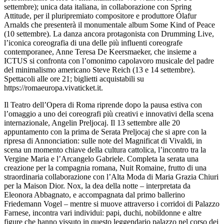
settembre); unica data italiana, in collaborazione con Spring
Attitude, per il pluripremiato compositore e produttore Ólafur
Arnalds che presenterà il monumentale album Some Kind of Peace
(10 settembre). La danza ancora protagonista con Drumming Live,
l’iconica coreografia di una delle più influenti coreografe
contemporanee, Anne Teresa De Keersmaeker, che insieme a
ICTUS si confronta con l’omonimo capolavoro musicale del padre
del minimalismo americano Steve Reich (13 e 14 settembre).
Spettacoli alle ore 21; biglietti acquistabili su
https://romaeuropa.vivaticket.it.
Il Teatro dell’Opera di Roma riprende dopo la pausa estiva con
l’omaggio a uno dei coreografi più creativi e innovativi della scena
internazionale, Angelin Preljocaj. Il 13 settembre alle 20
appuntamento con la prima de Serata Preljocaj che si apre con la
ripresa di Annonciation: sulle note del Magnificat di Vivaldi, in
scena un momento chiave della cultura cattolica, l’incontro tra la
Vergine Maria e l’Arcangelo Gabriele. Completa la serata una
creazione per la compagnia romana, Nuit Romaine, frutto di una
straordinaria collaborazione con l’Alta Moda di Maria Grazia Chiuri
per la Maison Dior. Nox, la dea della notte – interpretata da
Eleonora Abbagnato, e accompagnata dal primo ballerino
Friedemann Vogel – mentre si muove attraverso i corridoi di Palazzo
Farnese, incontra vari individui: papi, duchi, nobildonne e altre
figure che hanno vissuto in questo leggendario palazzo nel corso dei