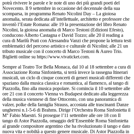
potrà rivivere le parole e le note di uno dei più grandi poeti del
Novecento. Il 9 settembre in occasione del decennale della sua
scomparsa, in programma Renato Nicolini Day – La gioiosa
anomalia, serata dedicata all’intellettuale, architetto e professore che
inventò l’Estate Romana: alle 19 la presentazione del libro Renato
Nicolini, la gioiosa anomalia di Marco Testoni (Edizioni Efesto),
conducono Alberto Castagna e David Tozzo; alle 20 il reading a
cura di Marilù Prati con Alessandra Vanzi che propone la lettura testi
emblematici del percorso artistico e culturale di Nicolini; alle 21 un
tributo musicale con il concerto di Marco Testoni & Aureo Trio.
Biglietti online su https://www.vivaticket.com.
Sempre al Teatro Tor Bella Monaca, dal 10 al 18 settembre a cura di
Associazione Roma Sinfonietta, si terrà invece la rassegna Itinerari
musicali, un ciclo di cinque concerti di generi musicali differenti che
spaziano dalla musica classica e romantica, al flamenco, al tango di
Piazzolla, fino alla musica popolare. Si comincia il 10 settembre alle
ore 21 con il concerto Vienna vs Budapest dedicato alla leggerezza
della musica viennese di fine Ottocento, con una panoramica di
valzer, polke della famiglia Strauss, accostata alle trascinanti Danze
ungheresi n.1-5-6 di Brahms. Dirige l’Orchestra Roma Sinfonietta il
M° Fabio Maestri. Si prosegue l’11 settembre alle ore 18 con Il
tango di Astor Piazzolla, omaggio dell’Ensemble Roma Sinfonietta
al grande compositore argentino che ha rivoluzionato il tango e dato
nuova vita e nobiltà a questo genere musicale. Di Astor Piazzolla in