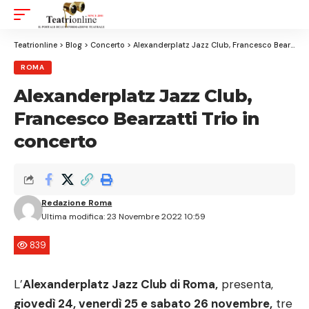
Aa
Font
Resizer
Teatrionline
>
Blog
>
Concerto
>
Alexanderplatz Jazz Club, Francesco Bearzatti Trio in concerto
ROMA
Alexanderplatz Jazz Club,
Francesco Bearzatti Trio in
concerto
Redazione Roma
Ultima modifica: 23 Novembre 2022 10:59
839
L’
Alexanderplatz Jazz Club di Roma,
presenta,
giovedì 24, venerdì 25 e sabato 26 novembre,
tre