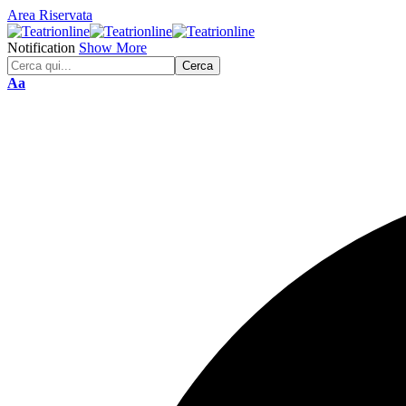
Area Riservata
Notification
Show More
Font
Aa
Resizer