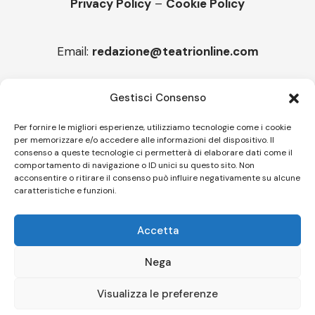
Privacy Policy
–
Cookie Policy
Email:
redazione@teatrionline.com
Articoli recenti
Gestisci Consenso
Castello in Musica torna al Castello di Thiene
Per fornire le migliori esperienze, utilizziamo tecnologie come i cookie
per memorizzare e/o accedere alle informazioni del dispositivo. Il
“Armonie d’arte”, arriva la Carmen
consenso a queste tecnologie ci permetterà di elaborare dati come il
comportamento di navigazione o ID unici su questo sito. Non
acconsentire o ritirare il consenso può influire negativamente su alcune
caratteristiche e funzioni.
Follow US
Accetta
© A.C.I.D.I. Associazione Culturale Informazione Diffusione Innovazione
APS - Codice Fiscale 94310120483 - Via Jacopo Nardi 21 - 50132
Nega
Firenze - SEO BY SIMONE ROMPIETTI SR WEB
Visualizza le preferenze
Le tue preferenze relative alla privacy