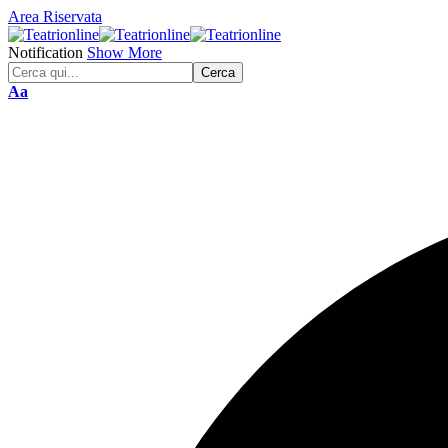
Area Riservata
Notification
Show More
Font
Aa
Resizer