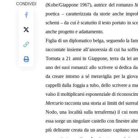
CONDIVIDI
(Kobe/Giappone 1967), autrice
del romanzo
Me
poetica – caratterizzata da storie anche impro
schemi – da cui è scaturito il testo portato in 
anche progetto e adattamento.
Figlia di un diplomatico belga, seguendo la fami
raccontate insieme all’anoressia di cui ha soffe
Tornata a 21 anni in Giappone, terra da lei am
uno dei suoi romanzi: allo scrivere si dedica d
da creare intorno a sé meraviglia per la giovan
cappelli dalla foggia a tubo, dello scrivere a
valso il moltiplicarsi esponenziale di riconoscim
Mercurio
racconta una storia ai limiti del surre
Nodo, una località sulla terraferma) il cui no
essa sorge un singolare castello con finestre al
più delirante creata da un anziano capitano mo