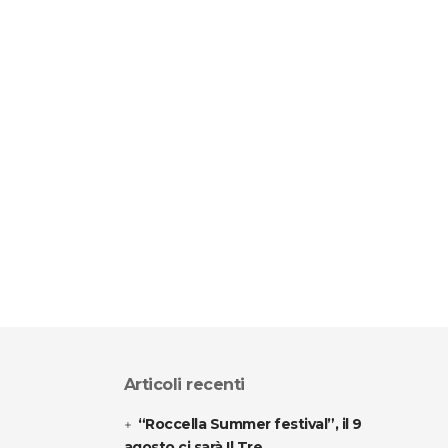
Articoli recenti
“Roccella Summer festival”, il 9
agosto ci sarà Il Tre