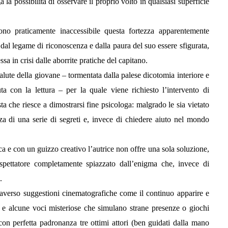
 la possibilità di osservare il proprio volto in qualsiasi superficie
dono praticamente inaccessibile questa fortezza apparentemente
 dal legame di riconoscenza e dalla paura del suo essere sfigurata,
sa in crisi dalle aborrite pratiche del capitano.
 salute della giovane – tormentata dalla palese dicotomia interiore e
a con la lettura – per la quale viene richiesto l’intervento di
ta che riesce a dimostrarsi fine psicologa: malgrado le sia vietato
a di una serie di segreti e, invece di chiedere aiuto nel mondo
a e con un guizzo creativo l’autrice non offre una sola soluzione,
pettatore completamente spiazzato dall’enigma che, invece di
.
traverso suggestioni cinematografiche come il continuo apparire e
e e alcune voci misteriose che simulano strane presenze o giochi
on perfetta padronanza tre ottimi attori (ben guidati dalla mano