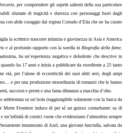
rcurio
, per comprendere gli aspetti salienti della sua particolare
babili sfumate di tragicità e durezza con personaggi fuori dagli
scena con abile coraggio dal regista Corrado d’Elia che ne ha curato
glia la scrittrice trascorre infanzia e giovinezza in Asia e America
rto e al profondo rapporto con la sorella in
Biografia della fame
.
atissima, ha un’esperienza negativa e deludente che descrive in
a quando ha 17 anni e inizia a pubblicare da esordiente a 25 tanto
e età, per l’alone di eccentricità dei suoi abiti neri, degli ampi
 mano… e per una produzione straordinaria di romanzi che le hanno
enti, successi e premi e una fama dilatatasi a macchia d’olio.
ale ambientata su un’isola (raggiungibile solamente con la barca da
me Morte Frontiere induce di per sé un guizzo conturbante: su di
te e un’infinità di cornici vuote che evidenziano l’atmosfera sempre
rbosamente innamorato di Azel, una giovane fanciulla, salvata da