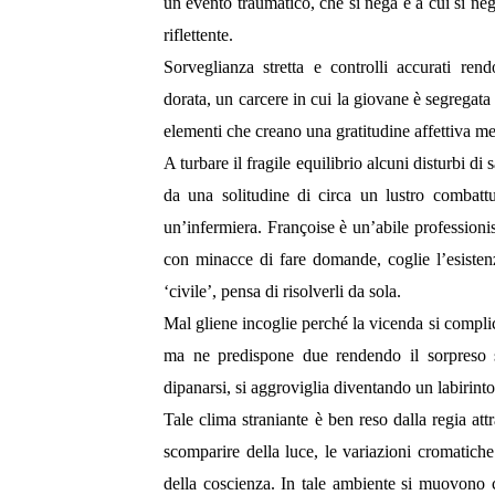
un evento traumatico, che si nega e a cui si nega
riflettente.
Sorveglianza stretta e controlli accurati ren
dorata, un carcere in cui la giovane è segregata
elementi che creano una gratitudine affettiva mes
A turbare il fragile equilibrio alcuni disturbi di
da una solitudine di circa un lustro combattut
un’infermiera. Françoise è un’abile professionis
con minacce di fare domande, coglie l’esistenz
‘civile’, pensa di risolverli da sola.
Mal gliene incoglie perché la vicenda si complic
ma ne predispone due rendendo il sorpreso s
dipanarsi, si aggroviglia diventando un labirinto
Tale clima straniante è ben reso dalla regia at
scomparire della luce, le variazioni cromatich
della coscienza. In tale ambiente si muovono c