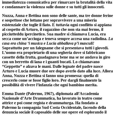
immediatezza comunicativa per rimarcare la brutalità della vita
e
condannare la violenza sulle donne e su tutti gli innocenti
.
Nuzza, Anna e Bettina non sono delle sante, ma tre donne ferine
e sospettose che lottano per sopravvivere a una miseria
esistenziale che toglie il fiato. E tuttavia ogni conflitto si appiana
al cospetto di Arturo, il ragazzino che non sta mai fermo, il
picciutteddu ipercinetico. Sua madre si chiamava Lucia, era
secca come un’acciuga e teneva sempre accesa una radiolina.
La
casa era china ‘i musica e Lucia abballava p’i masculi!
Soprattutto per un falegname che si presentava tutti i giovedì.
L’uomo era proprietario di una segheria dove si fabbricano
cassette della frutta, guadagnava bene ma se ne andava in giro
con un berretto di lana e i guanti bucati. Lo chiamavano
“Geppetto” e alzava le mani. Dalle legnate del padre nasce
Arturo e Lucia muore due ore dopo averlo dato alla luce. Allora
Anna, Nuzza e Bettina si fanno una promessa: quella di
crescerlo come se fosse figlio loro. Per dargli finalmente la
possibilità di vivere l’infanzia che ogni bambino merita.
Emma Dante
(Palermo, 1967), diplomata
all’Accademia
Nazionale d’Arte Drammatica,
ha lavorato in teatro come
attrice e poi come regista e drammaturga. Ha fondato a
Palermo
la compagnia Sud Costa Occidentale,
facendo della
denuncia sociale il caposaldo delle sue opere ed esplorando il