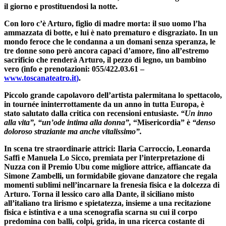
il giorno e prostituendosi la notte.
Con loro c’è Arturo, figlio di madre morta: il suo uomo l’ha
ammazzata di botte, e lui è nato prematuro e disgraziato. In un
mondo feroce che le condanna a un domani senza speranza, le
tre donne sono però ancora capaci d’amore, fino all’estremo
sacrificio che renderà Arturo, il pezzo di legno, un bambino
vero (info e prenotazioni: 055/422.03.61 –
www.toscanateatro.it
)
.
Piccolo grande capolavoro dell’artista palermitana lo spettacolo,
in tournée ininterrottamente da un anno in tutta Europa
, è
stato salutato dalla critica con recensioni entusiaste.
“Un inno
alla vita”, “un’ode intima alla donna”,
“Misericordia”
è
“denso
doloroso straziante ma anche vitalissimo”.
In scena
tre straordinarie attrici
:
Ilaria Carroccio
,
Leonarda
Saffi
e
Manuela Lo Sicco
,
premiata per l’interpretazione di
Nuzza con il Premio Ubu come migliore attrice
, affiancate da
Simone Zambelli
, un formidabile giovane danzatore che regala
momenti sublimi nell’incarnare la frenesia fisica e la dolcezza di
Arturo. Torna il lessico caro alla Dante, il
siciliano misto
all’italiano tra lirismo e spietatezza
, insieme a una
recitazione
fisica e istintiva
e a una
scenografia scarna
su cui il corpo
predomina con balli, colpi, grida, in una ricerca costante di