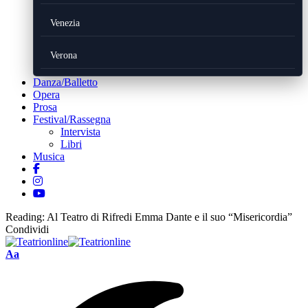
Venezia
Verona
Danza/Balletto
Opera
Prosa
Festival/Rassegna
Intervista
Libri
Musica
Reading:
Al Teatro di Rifredi Emma Dante e il suo “Misericordia”
Condividi
Font
Aa
Resizer