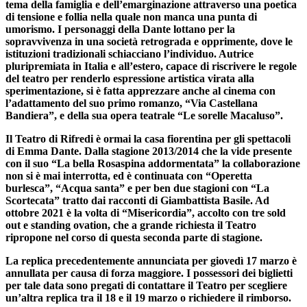
tema della famiglia e dell’emarginazione attraverso una poetica
di tensione e follia nella quale non manca una punta di
umorismo. I personaggi della Dante lottano per la
sopravvivenza in una società retrograda e opprimente, dove le
istituzioni tradizionali schiacciano l’individuo. Autrice
pluripremiata in Italia e all’estero, capace di riscrivere le regole
del teatro per renderlo espressione artistica virata alla
sperimentazione, si è fatta apprezzare anche al cinema con
l’adattamento del suo primo romanzo,
“Via Castellana
Bandiera”, e della sua opera teatrale “Le sorelle Macaluso”.
Il Teatro di Rifredi è ormai la casa fiorentina
per gli spettacoli
di Emma Dante.
Dalla stagione 2013/2014 che la vide presente
con il suo
“La bella Rosaspina addormentata”
la collaborazione
non si è mai interrotta, ed è continuata con
“Operetta
burlesca”, “Acqua santa” e per ben due stagioni con “La
Scortecata”
tratto dai racconti di Giambattista Basile. Ad
ottobre 2021 è la volta di
“Misericordia”,
accolto con tre sold
out e standing ovation, che a grande richiesta il Teatro
ripropone nel corso di questa seconda parte di stagione.
La replica precedentemente annunciata per giovedì 17 marzo è
annullata per causa di forza maggiore
. I possessori dei biglietti
per tale data sono pregati di contattare il Teatro per scegliere
un’altra replica tra il 18 e il 19 marzo o richiedere il rimborso.