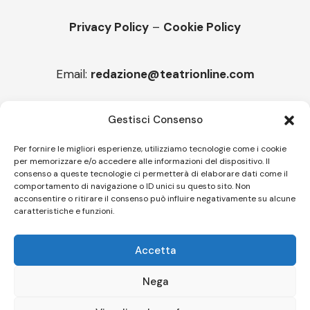
Privacy Policy
–
Cookie Policy
Email:
redazione@teatrionline.com
Articoli recenti
Gestisci Consenso
“Armonie d’arte”, Borgia borgo espanso
Per fornire le migliori esperienze, utilizziamo tecnologie come i cookie
per memorizzare e/o accedere alle informazioni del dispositivo. Il
“Color fest” torna in Calabria
consenso a queste tecnologie ci permetterà di elaborare dati come il
comportamento di navigazione o ID unici su questo sito. Non
acconsentire o ritirare il consenso può influire negativamente su alcune
caratteristiche e funzioni.
Follow US
Accetta
© A.C.I.D.I. Associazione Culturale Informazione Diffusione Innovazione
APS - Codice Fiscale 94310120483 - Via Jacopo Nardi 21 - 50132
Nega
Firenze - SEO BY SIMONE ROMPIETTI SR WEB