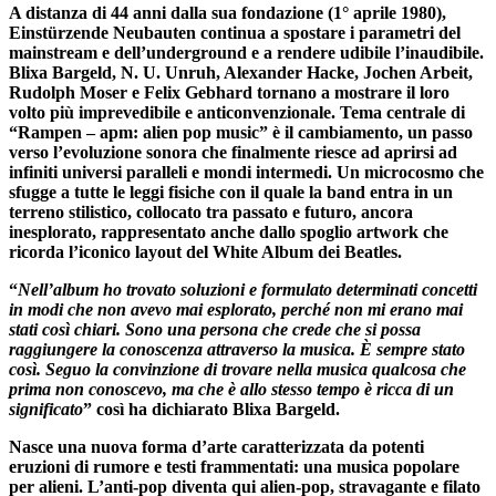
A distanza di 44 anni dalla sua fondazione (1° aprile 1980),
Einstürzende Neubauten continua a spostare i parametri del
mainstream e dell’underground e a rendere udibile l’inaudibile.
Blixa Bargeld, N. U. Unruh, Alexander Hacke, Jochen Arbeit,
Rudolph Moser e Felix Gebhard tornano a mostrare il loro
volto più imprevedibile e anticonvenzionale. Tema centrale di
“Rampen – apm: alien pop music” è il cambiamento, un passo
verso l’evoluzione sonora che finalmente riesce ad aprirsi ad
infiniti universi paralleli e mondi intermedi. Un microcosmo che
sfugge a tutte le leggi fisiche con il quale la band entra in un
terreno stilistico, collocato tra passato e futuro, ancora
inesplorato, rappresentato anche dallo spoglio artwork che
ricorda l’iconico layout del White Album dei Beatles.
“
Nell’album ho trovato soluzioni e formulato determinati concetti
in modi che non avevo mai esplorato, perché non mi erano mai
stati così chiari. Sono una persona che crede che si possa
raggiungere la conoscenza attraverso la musica. È sempre stato
così. Seguo la convinzione di trovare nella musica qualcosa che
prima non conoscevo, ma che è allo stesso tempo è ricca di un
significato
” così ha dichiarato Blixa Bargeld.
Nasce una nuova forma d’arte caratterizzata da potenti
eruzioni di rumore e testi frammentati: una musica popolare
per alieni. L’anti-pop diventa qui alien-pop, stravagante e filato