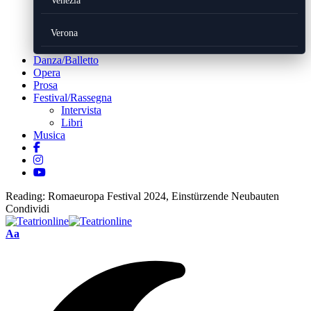
Venezia
Verona
Danza/Balletto
Opera
Prosa
Festival/Rassegna
Intervista
Libri
Musica
Reading:
Romaeuropa Festival 2024, Einstürzende Neubauten
Condividi
Font
Aa
Resizer