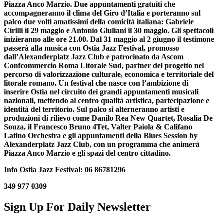
Piazza Anco Marzio. Due appuntamenti gratuiti che
accompagneranno il clima del Giro d’Italia e porteranno sul
palco due volti amatissimi della comicità italiana: Gabriele
Cirilli il 29 maggio e Antonio Giuliani il 30 maggio. Gli spettacoli
inizieranno alle ore 21.00. Dal 31 maggio al 2 giugno il testimone
passerà alla musica con Ostia Jazz Festival, promosso
dall’Alexanderplatz Jazz Club e patrocinato da Ascom
Confcommercio Roma Litorale Sud, partner del progetto nel
percorso di valorizzazione culturale, economica e territoriale del
litorale romano. Un festival che nasce con l’ambizione di
inserire Ostia nel circuito dei grandi appuntamenti musicali
nazionali, mettendo al centro qualità artistica, partecipazione e
identità del territorio. Sul palco si alterneranno artisti e
produzioni di rilievo come Danilo Rea New Quartet, Rosalia De
Souza, il Francesco Bruno 4Tet, Valter Paiola & Califano
Latino Orchestra e gli appuntamenti della Blues Session by
Alexanderplatz Jazz Club, con un programma che animerà
Piazza Anco Marzio e gli spazi del centro cittadino.
Info Ostia Jazz Festival: 06 86781296
349 977 0309
Sign Up For Daily Newsletter