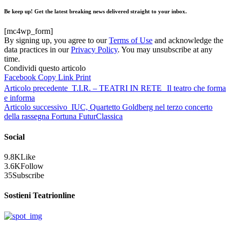
Be keep up! Get the latest breaking news delivered straight to your inbox.
[mc4wp_form]
By signing up, you agree to our
Terms of Use
and acknowledge the
data practices in our
Privacy Policy
. You may unsubscribe at any
time.
Condividi questo articolo
Facebook
Copy Link
Print
Articolo precedente
T.I.R. – TEATRI IN RETE Il teatro che forma
e informa
Articolo successivo
IUC, Quartetto Goldberg nel terzo concerto
della rassegna Fortuna FuturClassica
Social
9.8K
Like
3.6K
Follow
35
Subscribe
Sostieni Teatrionline