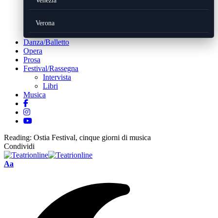
Venezia
Verona
Danza/Balletto
Opera
Prosa
Festival/Rassegna
Intervista
Libri
Musica
Reading:
Ostia Festival, cinque giorni di musica
Condividi
Font
Aa
Resizer